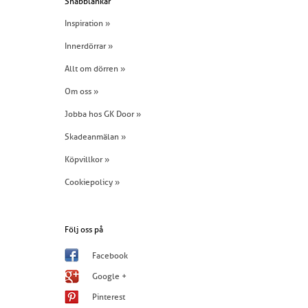
Snabblänkar
Inspiration »
Innerdörrar »
Allt om dörren »
Om oss »
Jobba hos GK Door »
Skadeanmälan »
Köpvillkor »
Cookiepolicy »
Följ oss på
Facebook
Google +
Pinterest