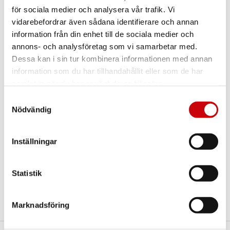
för sociala medier och analysera vår trafik. Vi
Kontakta oss via
mejl
eller
telefon
om du har
några funderingar eller särskilda önskemål.
vidarebefordrar även sådana identifierare och annan
information från din enhet till de sociala medier och
Dela
annons- och analysföretag som vi samarbetar med.
Dessa kan i sin tur kombinera informationen med annan
information som du har tillhandahållit eller som de har
Fler varianter
samlat in när du har använt deras tjänster.
Samtyckesval
Nödvändig
Inställningar
Oden 4 HG1
Oden 4 SP3
Oden 4 
Statistik
Marknadsföring