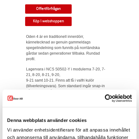
Offertförfrågan
Köp i webshoppen
Oden 4 är en traditionell innerdörr,
kännetecknad av genuin gammeldags
spegelindelning som funnits på norrländska
gårdar sedan generationer tillbaka. Rundad
profil.
Lagervara i NCS S0502-Y i modulerna 7-20, 7-
21, 8-20, 8-21, 9-20,
9-21 samt 10-21. Finns att få i valfri kulör
(tillverkningsvara). Som standard ingår snap-in
gångjärn och låskista. Kan modifieras till
gammal standard, tappbärande gångjärn, valfri
kulör, egna idéer. Modellen finns som enkeldörr,
pardörr i lika eller olika delning, skjutdörr samt
parskjutdörr.
Denna webbplats använder cookies
Varianten finns att köpa i webshoppen. I
Vi använder enhetsidentifierare för att anpassa innehållet
offertförfrågan väljer du
mått, ytbehandling,
karm
samt
trycke.
och annonserna till användarna, tillhandahålla funktioner