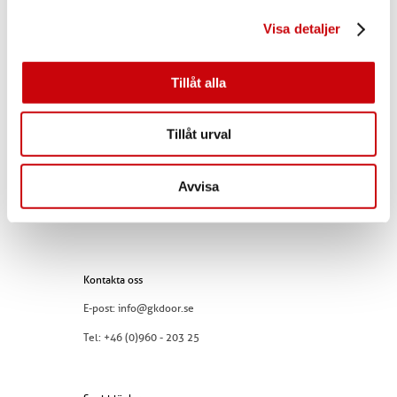
Här finns vi
Visa detaljer
GK Door AB
Storgatan 107
Tillåt alla
S-933 94 GLOMMERSTRÄSK
SWEDEN
Tillåt urval
Avvisa
Kontakta oss
E-post:
info@gkdoor.se
Tel:
+46 (0)960 - 203 25