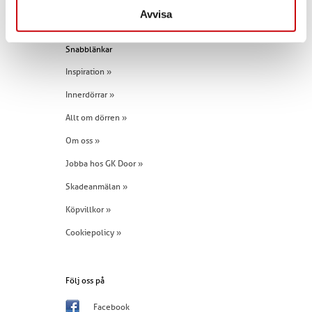
Tel:
+46 (0)960 - 203 25
Avvisa
Snabblänkar
Inspiration »
Innerdörrar »
Allt om dörren »
Om oss »
Jobba hos GK Door »
Skadeanmälan »
Köpvillkor »
Cookiepolicy »
Följ oss på
Facebook