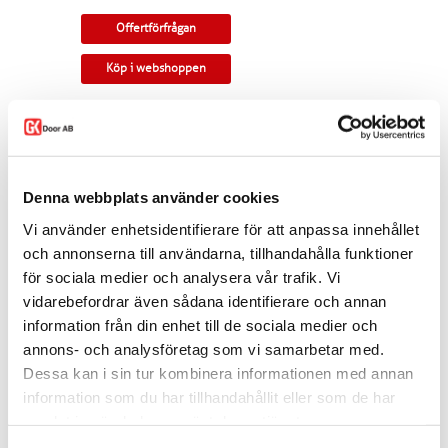
Offertförfrågan
Köp i webshoppen
Massiv pardörr med rundad profil.
Tillverkningsvara i samtliga storlekar och
kulörer. Som standard ingår snap-in gångjärn,
låskista, slutbleck och kantregel. Kan modifieras
Denna webbplats använder cookies
till gammal standard, tappbärande gångjärn,
valfri kulör, egna idéer. Modellen finns som
Vi använder enhetsidentifierare för att anpassa innehållet
enkeldörr, pardörr i lika eller olika delning,
och annonserna till användarna, tillhandahålla funktioner
skjutdörr samt parskjutdörr.
för sociala medier och analysera vår trafik. Vi
Varianten finns att köpa i webshoppen. I
vidarebefordrar även sådana identifierare och annan
offertförfrågan väljer du
mått, ytbehandling,
information från din enhet till de sociala medier och
karm
samt
trycke.
annons- och analysföretag som vi samarbetar med.
Kontakta oss via
mejl
eller
telefon
om du har
Dessa kan i sin tur kombinera informationen med annan
några funderingar eller särskilda önskemål.
information som du har tillhandahållit eller som de har
Dela
samlat in när du har använt deras tjänster.