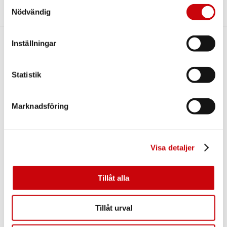
Samtyckesval
Nödvändig
Inställningar
Här finns vi
GK Door AB
Statistik
Storgatan 107
S-933 94 GLOMMERSTRÄSK
SWEDEN
Marknadsföring
Visa detaljer
Tillåt alla
Kontakta oss
Tillåt urval
E-post:
info@gkdoor.se