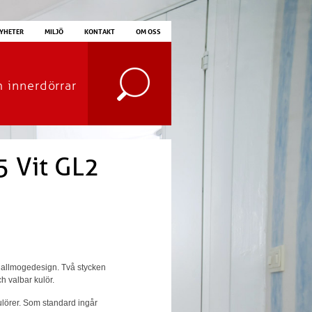
YHETER
MILJÖ
KONTAKT
OM OSS
m innerdörrar
5 Vit GL2
k allmogedesign. Två stycken
h valbar kulör.
kulörer. Som standard ingår