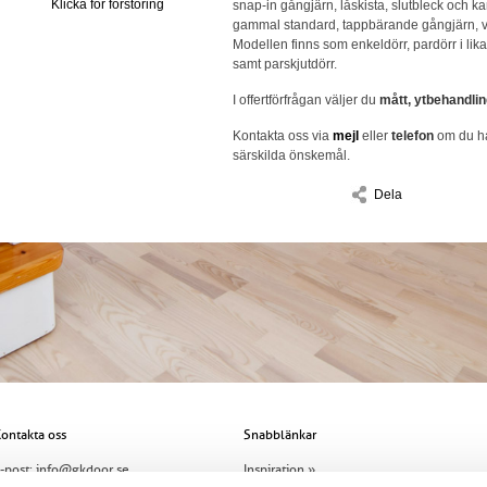
Klicka för förstoring
snap-in gångjärn, låskista, slutbleck och kan
gammal standard, tappbärande gångjärn, val
Modellen finns som enkeldörr, pardörr i lika 
samt parskjutdörr.
I offertförfrågan väljer du
mått, ytbehandlin
Kontakta oss via
mejl
eller
telefon
om du ha
särskilda önskemål.
Dela
ontakta oss
Snabblänkar
-post:
info@gkdoor.se
Inspiration »