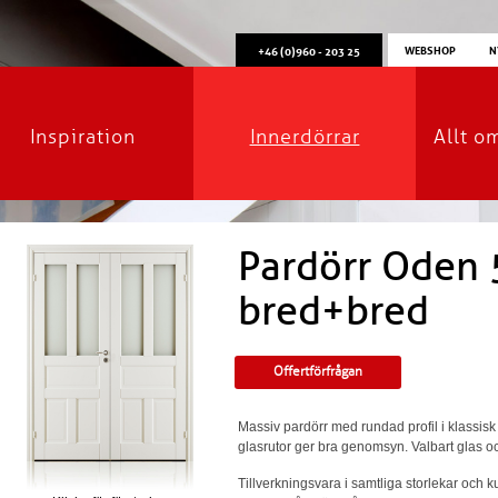
WEBSHOP
N
+46 (0)960 - 203 25
Inspiration
Innerdörrar
Allt o
Pardörr Oden 
bred+bred
Offertförfrågan
Massiv pardörr med rundad profil i klassis
glasrutor ger bra genomsyn. Valbart glas oc
Tillverkningsvara i samtliga storlekar och 