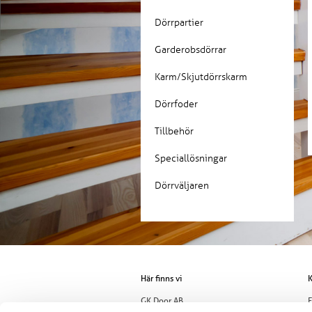
Dörrpartier
Garderobsdörrar
Karm/Skjutdörrskarm
Dörrfoder
Tillbehör
Speciallösningar
Dörrväljaren
Här finns vi
K
GK Door AB
E