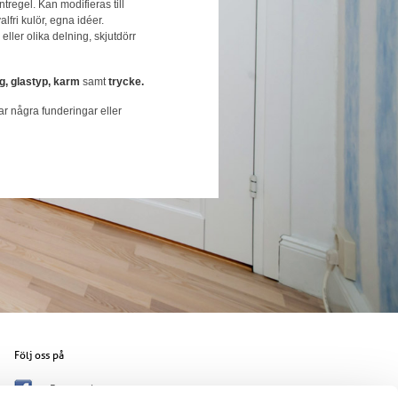
tregel. Kan modifieras till
fri kulör, egna idéer.
eller olika delning, skjutdörr
g, glastyp, karm
samt
trycke.
r några funderingar eller
Följ oss på
Facebook