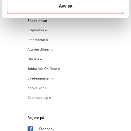
Tel:
+46 (0)960 - 203 25
Avvisa
Snabblänkar
Inspiration »
Innerdörrar »
Allt om dörren »
Om oss »
Jobba hos GK Door »
Skadeanmälan »
Köpvillkor »
Cookiepolicy »
Följ oss på
Facebook