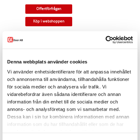
Offertförfrågan
Köp i webshoppen
Pardörr i kvistig furu och med rundad profil.
Tillverkningsvara i samtliga storlekar. Som
standard ingår snap-in gångjärn, låskista,
slutbleck och kantregel. Kan modifieras till
Denna webbplats använder cookies
gammal standard, tappbärande gångjärn, valfri
kulör, egna idéer. Modellen finns som enkeldörr,
Vi använder enhetsidentifierare för att anpassa innehållet
pardörr i lika eller olika delning, skjutdörr samt
och annonserna till användarna, tillhandahålla funktioner
parskjutdörr.
för sociala medier och analysera vår trafik. Vi
Varianten finns att köpa i webshoppen. I
vidarebefordrar även sådana identifierare och annan
offertförfrågan väljer du
mått, ytbehandling,
information från din enhet till de sociala medier och
karm
samt
trycke.
annons- och analysföretag som vi samarbetar med.
Kontakta oss via
mejl
eller
telefon
om du har
Dessa kan i sin tur kombinera informationen med annan
några funderingar eller särskilda önskemål.
information som du har tillhandahållit eller som de har
Dela
samlat in när du har använt deras tjänster.