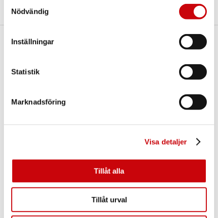
Samtyckesval
Nödvändig
Inställningar
Här finns vi
GK Door AB
Statistik
Storgatan 107
S-933 94 GLOMMERSTRÄSK
SWEDEN
Marknadsföring
Visa detaljer
Tillåt alla
Kontakta oss
Tillåt urval
E-post:
info@gkdoor.se