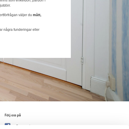
 finns som enkeldörr, pardörr i
jutdörr.
ertförfrågan väljer du
mått,
r några funderingar eller
Följ oss på
Facebook