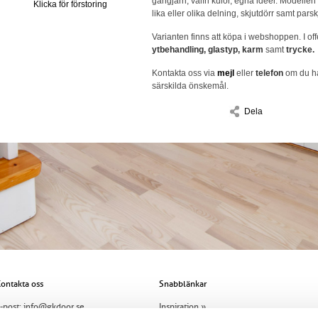
gångjärn, valfri kulör, egna idéer. Modellen
Klicka för förstoring
lika eller olika delning, skjutdörr samt parsk
Varianten finns att köpa i webshoppen. I off
ytbehandling, glastyp, karm
samt
trycke.
Kontakta oss via
mejl
eller
telefon
om du ha
särskilda önskemål.
Dela
ontakta oss
Snabblänkar
-post:
info@gkdoor.se
Inspiration »