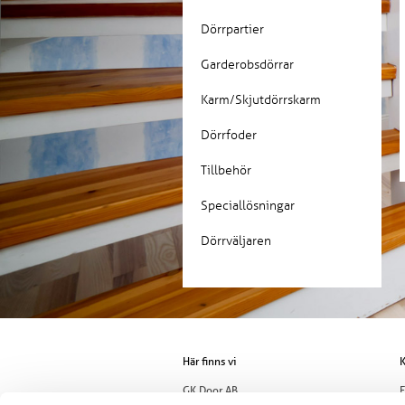
Dörrpartier
Garderobsdörrar
Karm/Skjutdörrskarm
Dörrfoder
Tillbehör
Speciallösningar
Dörrväljaren
Här finns vi
K
GK Door AB
E