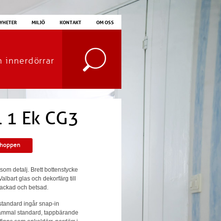
YHETER
MILJÖ
KONTAKT
OM OSS
m innerdörrar
l 1 Ek CG3
shoppen
 som detalj. Brett bottenstycke
albart glas och dekorfärg till
lackad och betsad.
 standard ingår snap-in
 gammal standard, tappbärande