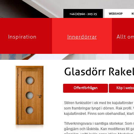
WEBSHOP
N
+46 (0)960 - 203 25
Inspiration
Innerdörrar
Allt o
Glasdörr Rake
Offertförfrågan
Köp i web
Stilren funkisdörr i ek med tre kajutafönster
som frambringar tyngd i dörren. Rak profil. V
kajutafönstret. Finns som obehandlad, klar
Tillverkningsvara i samtliga storlekar. Som
gångjärn och låskista. Kan modifieras till