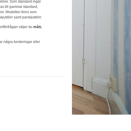
kulörer. Som standard ingår
as till gammal standard,
éer. Modellen finns som
 skjutdörr samt parskjutdörr.
ertförfrågan väljer du
mått,
r några funderingar eller