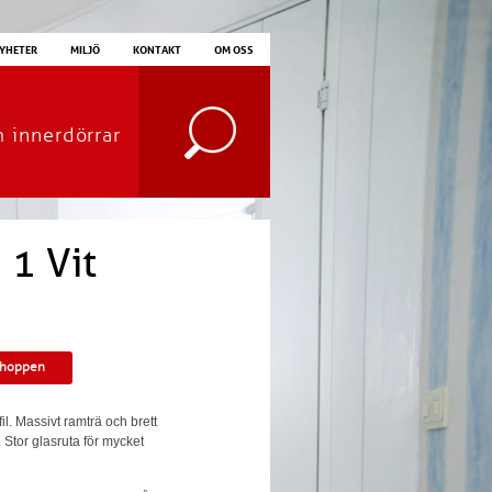
YHETER
MILJÖ
KONTAKT
OM OSS
m innerdörrar
 1 Vit
shoppen
il. Massivt ramträ och brett
. Stor glasruta för mycket