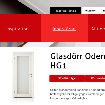
WEBSHOP
N
+46 (0)960 - 203 25
Inspiration
Innerdörrar
Allt o
Glasdörr Oden
HG1
Offertförfrågan
Köp i web
Stilren glasdörr med traditionell rundad prof
bottenstycke för att ge tyngd i framtoningen
ljusgenomsläpp. Valbart glas.