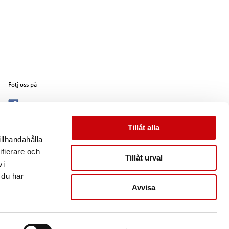
Följ oss på
Facebook
Google +
Tillåt alla
Pinterest
illhandahålla
Instagram
ifierare och
Tillåt urval
vi
 du har
Avvisa