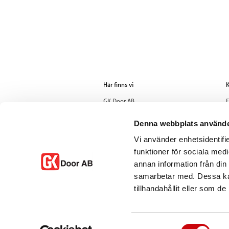
Här finns vi
K
GK Door AB
E
Storgatan 107
T
S-933 94 GLOMMERSTRÄSK
Denna webbplats använde
SWEDEN
Vi använder enhetsidentifie
funktioner för sociala medi
annan information från din
samarbetar med. Dessa kan
tillhandahållit eller som d
Samtyckesval