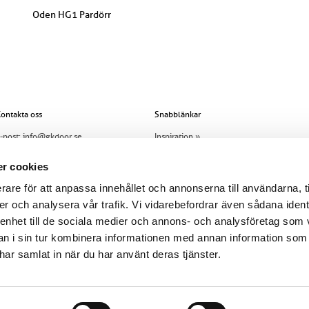
Oden HG1 Pardörr
ontakta oss
Snabblänkar
-post:
info@gkdoor.se
Inspiration »
el:
+46 (0)960 - 203 25
Innerdörrar »
r cookies
Allt om dörren »
rare för att anpassa innehållet och annonserna till användarna, t
er och analysera vår trafik. Vi vidarebefordrar även sådana ident
Om oss »
 enhet till de sociala medier och annons- och analysföretag som 
Jobba hos GK Door »
 i sin tur kombinera informationen med annan information som
Skadeanmälan »
e har samlat in när du har använt deras tjänster.
Köpvillkor »
Cookiepolicy »