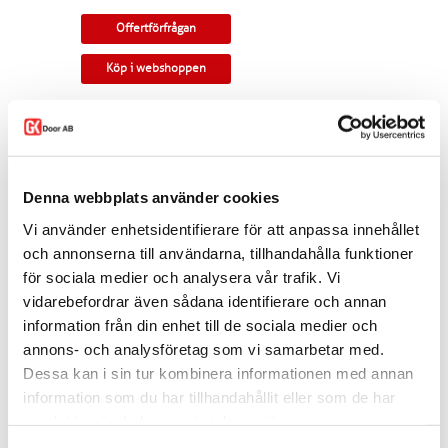
Offertförfrågan
Köp i webshoppen
Skjutdörr i ek. Rak profil och en stor glasruta.
Valbart glas. Kan monteras som
utanpåliggande eller infälld i vägg.
Tillverkningsvara i samtliga storlekar. Levereras
Denna webbplats använder cookies
med skjutdörrsspår samt draghandtag och
skålar som standard. Modellen finns som
Vi använder enhetsidentifierare för att anpassa innehållet
enkeldörr, pardörr i lika eller olika delning,
och annonserna till användarna, tillhandahålla funktioner
skjutdörr samt parskjutdörr.
för sociala medier och analysera vår trafik. Vi
Varianten finns att köpa i webshoppen. I
vidarebefordrar även sådana identifierare och annan
offertförfrågan väljer du
mått, ytbehandling,
information från din enhet till de sociala medier och
glastyp, beslag
samt
andra tillval.
annons- och analysföretag som vi samarbetar med.
Kontakta oss via
mejl
eller
telefon
om du har
Dessa kan i sin tur kombinera informationen med annan
några funderingar eller särskilda önskemål.
information som du har tillhandahållit eller som de har
Dela
samlat in när du har använt deras tjänster.