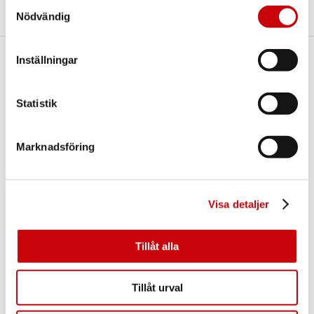
Samtyckesval
Nödvändig
Inställningar
Här finns vi
GK Door AB
Statistik
Storgatan 107
S-933 94 GLOMMERSTRÄSK
SWEDEN
Marknadsföring
Visa detaljer
Tillåt alla
Kontakta oss
Tillåt urval
E-post:
info@gkdoor.se