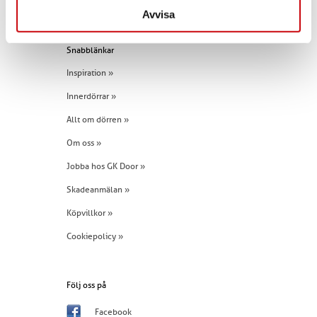
Tel:
+46 (0)960 - 203 25
Avvisa
Snabblänkar
Inspiration »
Innerdörrar »
Allt om dörren »
Om oss »
Jobba hos GK Door »
Skadeanmälan »
Köpvillkor »
Cookiepolicy »
Följ oss på
Facebook