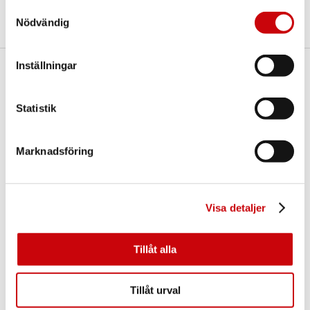
Samtyckesval
Nödvändig
Inställningar
Här finns vi
GK Door AB
Statistik
Storgatan 107
S-933 94 GLOMMERSTRÄSK
SWEDEN
Marknadsföring
Visa detaljer
Tillåt alla
Kontakta oss
Tillåt urval
E-post:
info@gkdoor.se