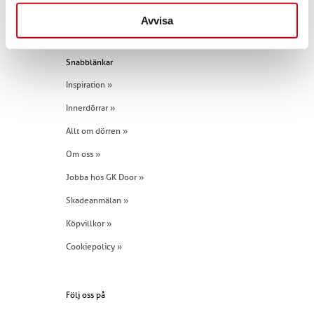
Tel:
+46 (0)960 - 203 25
Avvisa
Snabblänkar
Inspiration »
Innerdörrar »
Allt om dörren »
Om oss »
Jobba hos GK Door »
Skadeanmälan »
Köpvillkor »
Cookiepolicy »
Följ oss på