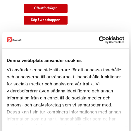
Offertförfrågan
Köp i webshoppen
Skjutdörr i furu med åtta stycken glasrutor.
Rundad profil och genomgående spröjs. Valbart
glas. Kan monteras som utanpåliggande eller
infälld i vägg.
Denna webbplats använder cookies
Tillverkningsvara i samtliga storlekar. Levereras
med skjutdörrsspår samt draghandtag och
Vi använder enhetsidentifierare för att anpassa innehållet
skålar som standard. Modellen finns som
enkeldörr, pardörr i lika eller olika delning,
och annonserna till användarna, tillhandahålla funktioner
skjutdörr samt parskjutdörr.
för sociala medier och analysera vår trafik. Vi
vidarebefordrar även sådana identifierare och annan
Varianten finns att köpa i webshoppen. I
offertförfrågan väljer du
mått, ytbehandling,
information från din enhet till de sociala medier och
glastyp, beslag
samt
andra tillval.
annons- och analysföretag som vi samarbetar med.
Kontakta oss via
mejl
eller
telefon
om du har
Dessa kan i sin tur kombinera informationen med annan
några funderingar eller särskilda önskemål.
information som du har tillhandahållit eller som de har
samlat in när du har använt deras tjänster.
Dela