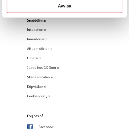
Tel:
+46 (0)960 - 203 25
Avvisa
Snabblänkar
Inspiration »
Innerdörrar »
Allt om dörren »
Om oss »
Jobba hos GK Door »
Skadeanmälan »
Köpvillkor »
Cookiepolicy »
Följ oss på
Facebook