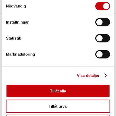
Samtyckesval
Nödvändig
Inställningar
Här finns vi
GK Door AB
Statistik
Storgatan 107
S-933 94 GLOMMERSTRÄSK
SWEDEN
Marknadsföring
Visa detaljer
Tillåt alla
Kontakta oss
Tillåt urval
E-post:
info@gkdoor.se