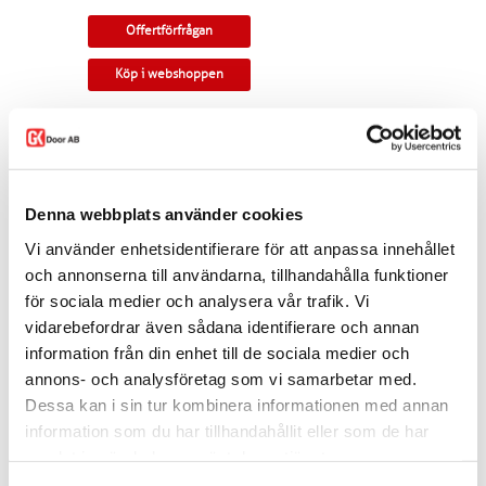
Offertförfrågan
Köp i webshoppen
Massiv parskjutdörr med rundad profil och
valvat överstycke. Kan monteras som
utanpåliggande eller infälld i vägg.
Tillverkningsvara i samtliga storlekar och
Denna webbplats använder cookies
kulörer. Levereras med skjutdörrsspår samt
draghandtag och skålar som
Vi använder enhetsidentifierare för att anpassa innehållet
standard. Modellen finns som enkeldörr, pardörr
och annonserna till användarna, tillhandahålla funktioner
i lika eller olika delning, skjutdörr samt
för sociala medier och analysera vår trafik. Vi
parskjutdörr.
vidarebefordrar även sådana identifierare och annan
I offertförfrågan väljer du
mått, ytbehandling,
information från din enhet till de sociala medier och
beslag
samt
andra tillval.
annons- och analysföretag som vi samarbetar med.
Kontakta oss via
mejl
eller
telefon
om du har
Dessa kan i sin tur kombinera informationen med annan
några funderingar eller särskilda önskemål.
information som du har tillhandahållit eller som de har
Dela
samlat in när du har använt deras tjänster.