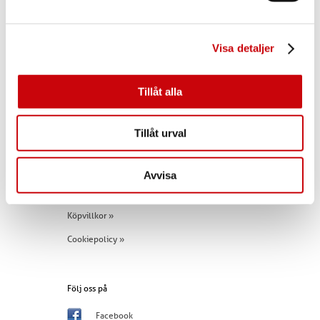
Tel:
+46 (0)960 - 203 25
Visa detaljer
Snabblänkar
Inspiration »
Tillåt alla
Innerdörrar »
Allt om dörren »
Tillåt urval
Om oss »
Jobba hos GK Door »
Avvisa
Skadeanmälan »
Köpvillkor »
Cookiepolicy »
Följ oss på
Facebook