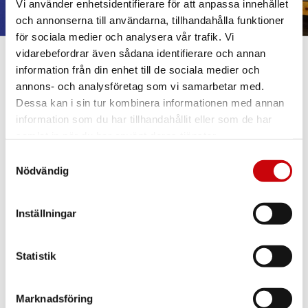
Vi använder enhetsidentifierare för att anpassa innehållet
och annonserna till användarna, tillhandahålla funktioner
för sociala medier och analysera vår trafik. Vi
vidarebefordrar även sådana identifierare och annan
information från din enhet till de sociala medier och
Här finns vi
annons- och analysföretag som vi samarbetar med.
GK Door AB
Dessa kan i sin tur kombinera informationen med annan
Storgatan 107
S-933 94 GLOMMERSTRÄSK
information som du har tillhandahållit eller som de har
SWEDEN
samlat in när du har använt deras tjänster.
Samtyckesval
Nödvändig
Inställningar
Statistik
Kontakta oss
E-post:
info@gkdoor.se
Marknadsföring