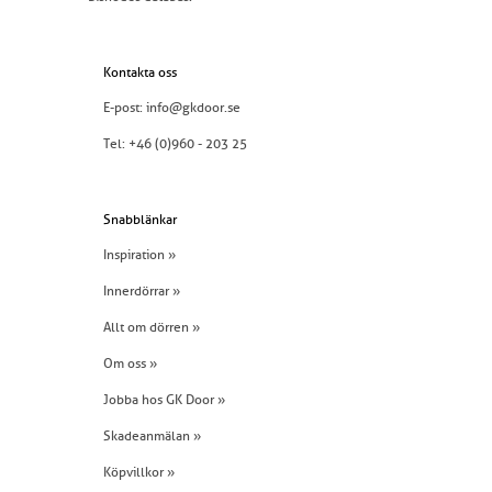
Kontakta oss
E-post:
info@gkdoor.se
Tel:
+46 (0)960 - 203 25
Snabblänkar
Inspiration »
Innerdörrar »
Allt om dörren »
Om oss »
Jobba hos GK Door »
Skadeanmälan »
Köpvillkor »