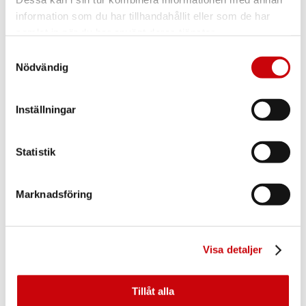
information som du har tillhandahållit eller som de har
samlat in när du har använt deras tjänster.
Samtyckesval
Nödvändig
Inställningar
Statistik
Synlig
Dold
Typ av skada
Marknadsföring
Totalskada
Skadans omfattning
Delskada
Visa detaljer
Tillåt alla
Bifoga minst 1 bild på hela godset samt
minst 2 bilder på skadad vara.