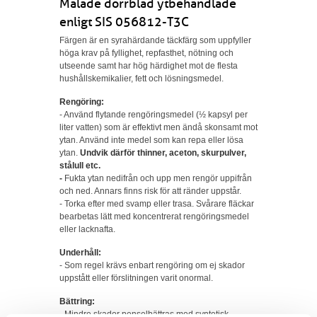
Målade dörrblad ytbehandlade
enligt SIS 056812-T3C
Färgen är en syrahärdande täckfärg som uppfyller
höga krav på fyllighet, repfasthet, nötning och
utseende samt har hög härdighet mot de flesta
hushållskemikalier, fett och lösningsmedel.
Rengöring:
- Använd flytande rengöringsmedel (½ kapsyl per
liter vatten) som är effektivt men ändå skonsamt mot
ytan. Använd inte medel som kan repa eller lösa
ytan.
Undvik därför thinner, aceton, skurpulver,
stålull etc.
-
Fukta ytan nedifrån och upp men rengör uppifrån
och ned. Annars finns risk för att ränder uppstår.
-
Torka efter med svamp eller trasa. Svårare fläckar
bearbetas lätt med koncentrerat rengöringsmedel
eller lacknafta.
Underhåll:
- Som regel krävs enbart rengöring om ej skador
uppstått eller förslitningen varit onormal.
Bättring:
- Mindre skador penselbättras med syntetisk