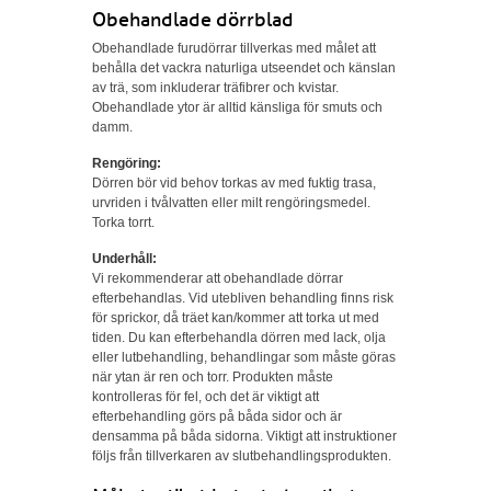
Obehandlade dörrblad
Obehandlade furudörrar tillverkas med målet att
behålla det vackra naturliga utseendet och känslan
av trä, som inkluderar träfibrer och kvistar.
Obehandlade ytor är alltid känsliga för smuts och
damm.
Rengöring:
Dörren bör vid behov torkas av med fuktig trasa,
urvriden i tvålvatten eller milt rengöringsmedel.
Torka torrt.
Underhåll:
Vi rekommenderar att obehandlade dörrar
efterbehandlas. Vid utebliven behandling finns risk
för sprickor, då träet kan/kommer att torka ut med
tiden. Du kan efterbehandla dörren med lack, olja
eller lutbehandling, behandlingar som måste göras
när ytan är ren och torr. Produkten måste
kontrolleras för fel, och det är viktigt att
efterbehandling görs på båda sidor och är
densamma på båda sidorna. Viktigt att instruktioner
följs från tillverkaren av slutbehandlingsprodukten.