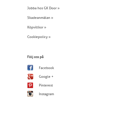
Jobba hos GK Door »
Skadeanmälan »
Köpvillkor »
Cookiepolicy »
Följ oss på
Facebook
Google +
Pinterest
Instagram