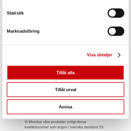
Mindre skador penselförbättras med syntetisk
klarlack i lämplig glans. Större skador kräver
Statistik
nedslipning och total omlackering.
Täckmålade karmar ytbehandlade
Marknadsföring
enligt SIS 056812-T3C
Syrahärdande täckfärg med mycket god elasticitet
används. Den uppfyller höga krav på fyllighet,
repfasthet, nötning, ytkänsla och utseende samt har
Visa detaljer
hög härdighet mot de flesta hushållskemikalier, fett
och lösningsmedel.
Rengöring, underhåll, bättring se ”Målade dörrar”.
Tillåt alla
Klarlackade karmar ytbehandlade
enligt SIS 056812 Ke-3C
Tillåt urval
Vattenbaserad klarlack används. Grundlacken
innehåller ljusskydd som fördröjer träets gulning.
Övriga egenskaper enligt ”Klarlackade dörrblad”.
Avvisa
Garanti
Vi tillverkar våra produkter enligt dessa
kvalitetsnormer som anges i svenska standard SS