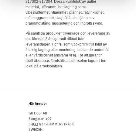
817302-817304. Dessa kvalitetskrav gäller
material, utförande, beslagning samt
ytbeskaffenhet, ytjämnhet, planhet, rätvinklighet,
måttnoggrannhet, slaghållfasthet jämte ev.
brandmotstånd, ljudisolering och inbrottsskydd.
På samtliga produkter tillverkade och levererade av
oss lämnas 2 års garanti räknat från
leveransdagen. För fel som uppkommit till följd av
felaktig lagring eller montering, bristande underhåll
eller vårdslöshet ansvarar vi ej. För att garantin
skall åberopas förutsätts att dörrseten lagras i torr
lokal på arbetsplatsen.
Här finns vi
GK Door AB
Storgatan 107
S-933 94 GLOMMERSTRÄSK
SWEDEN