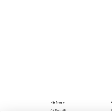
Här finns vi
K
GK Door AB
E