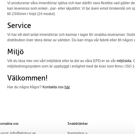
Vi producerar våra innerdörrar själva och kan därför vara flexibla vad gäller d
kan levereras som enkel-, par- eller skjutdörr. Vi tar även emot önskemål om 
till 2340mm i höjd (24 modul).
Service
Vi har ett stort antal innerdörrar och karmar i lager för snabba leveranser. Go
distribution över stora delar av världen. Du kan ringa vår fabrik eller till någon 
Miljö
Vill du läsa mer om vårt miljötänk eller ta del av våra EPD:er se vår
miljösida
. 
miljöledningssystem som är uppbyggt i enlighet med de krav som finns i ISO 
Välkommen!
Har du några frågor? 
Kontakta oss 
här
.
ontakta oss
Snabblänkar
-post:
info@gkdoor.se
Inspiration »