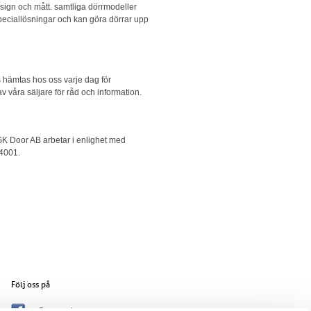
esign och mått. samtliga dörrmodeller
speciallösningar och kan göra dörrar upp
ds hämtas hos oss varje dag för
av våra säljare för råd och information.
GK Door AB arbetar i enlighet med
14001.
Följ oss på