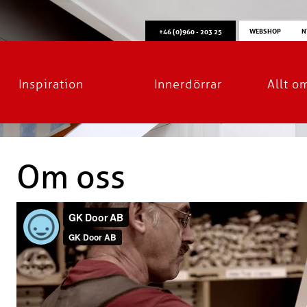
WEBSHOP
N
+46 (0)960 - 203 25
Inspiration
Innerdörrar
Allt o
Om oss