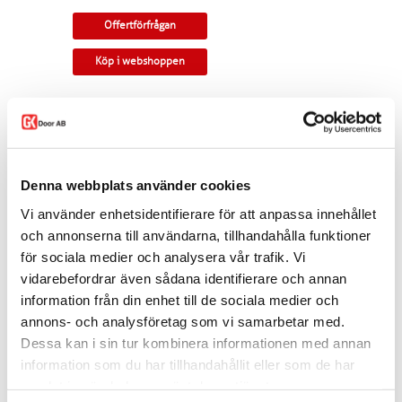
Offertförfrågan
Köp i webshoppen
Elegant valvning och genomgående spröjs gör
denna glasdörr exklusiv. Massivt ramträ och
bottenspegel ger stabilitet och höjer kvalitén.
Tillverkningsvara i samtliga storlekar och
Denna webbplats använder cookies
kulörer. Som standard ingår snap-in gångjärn
och låskista. Kan modifieras till gammal
Vi använder enhetsidentifierare för att anpassa innehållet
standard, tappbärande gångjärn, valfri kulör,
egna idéer.Modellen finns som enkeldörr,
och annonserna till användarna, tillhandahålla funktioner
pardörr i lika eller olika delning, skjutdörr samt
för sociala medier och analysera vår trafik. Vi
parskjutdörr.
vidarebefordrar även sådana identifierare och annan
I offertförfrågan väljer du
mått, ytbehandling,
information från din enhet till de sociala medier och
glastyp, karm
samt
trycke.
annons- och analysföretag som vi samarbetar med.
Kontakta oss via
mejl
eller
telefon
om du har
Dessa kan i sin tur kombinera informationen med annan
några funderingar eller särskilda önskemål.
information som du har tillhandahållit eller som de har
samlat in när du har använt deras tjänster.
Dela