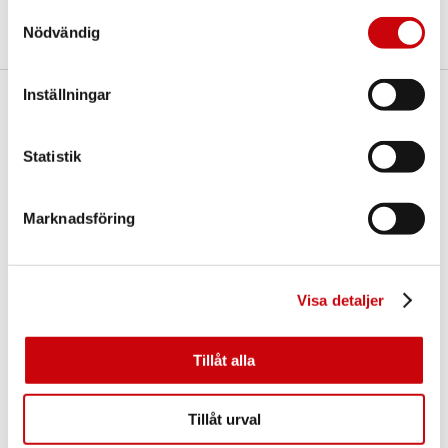
Samtyckesval
Nödvändig
Inställningar
Här finns vi
GK Door AB
Statistik
Storgatan 107
S-933 94 GLOMMERSTRÄSK
SWEDEN
Marknadsföring
Visa detaljer
Tillåt alla
Kontakta oss
Tillåt urval
E-post:
info@gkdoor.se