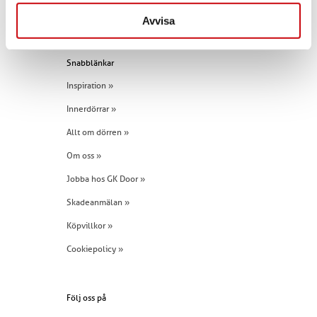
Tel:
+46 (0)960 - 203 25
Avvisa
Snabblänkar
Inspiration »
Innerdörrar »
Allt om dörren »
Om oss »
Jobba hos GK Door »
Skadeanmälan »
Köpvillkor »
Cookiepolicy »
Följ oss på