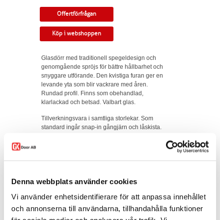
Offertförfrågan
Köp i webshoppen
Glasdörr med traditionell spegeldesign och
genomgående spröjs för bättre hållbarhet och
snyggare utförande. Den kvistiga furan ger en
levande yta som blir vackrare med åren.
Rundad profil. Finns som obehandlad,
klarlackad och betsad. Valbart glas.
Tillverkningsvara i samtliga storlekar. Som
standard ingår snap-in gångjärn och låskista.
Kan modifieras till gammal standard,
tappbärande gångjärn, valfri kulör, egna idéer.
Modellen finns som enkeldörr, pardörr i lika
eller olika delning, skjutdörr samt parskjutdörr.
Varianten finns att köpa i webshoppen. I
Denna webbplats använder cookies
offertförfrågan väljer du
mått, ytbehandling,
Vi använder enhetsidentifierare för att anpassa innehållet
glastyp, karm
samt
trycke.
och annonserna till användarna, tillhandahålla funktioner
Kontakta oss via
mejl
eller
telefon
om du har