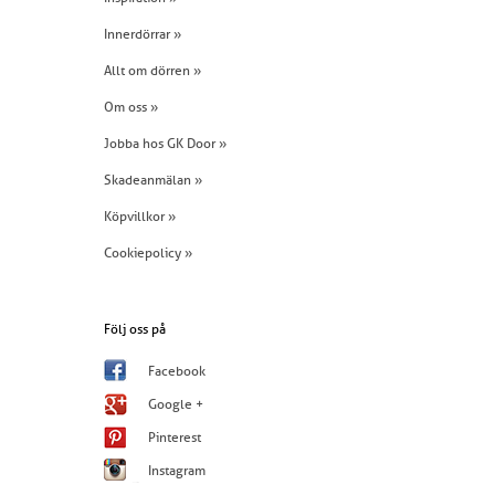
Innerdörrar »
Allt om dörren »
Om oss »
Jobba hos GK Door »
Skadeanmälan »
Köpvillkor »
Cookiepolicy »
Följ oss på
Facebook
Google +
Pinterest
Instagram