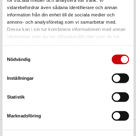
för sociala medier och analysera vår trafik. Vi
några funderingar eller särskilda önskemål.
vidarebefordrar även sådana identifierare och annan
Dela
information från din enhet till de sociala medier och
annons- och analysföretag som vi samarbetar med.
Dessa kan i sin tur kombinera informationen med annan
Fler varianter
information som du har tillhandahållit eller som de har
samlat in när du har använt deras tjänster.
Samtyckesval
Nödvändig
Inställningar
Pardörr Atle 4 SP3
Innerdörr At
Atle 4 furu
furu
SP1
Statistik
Marknadsföring
Här finns vi