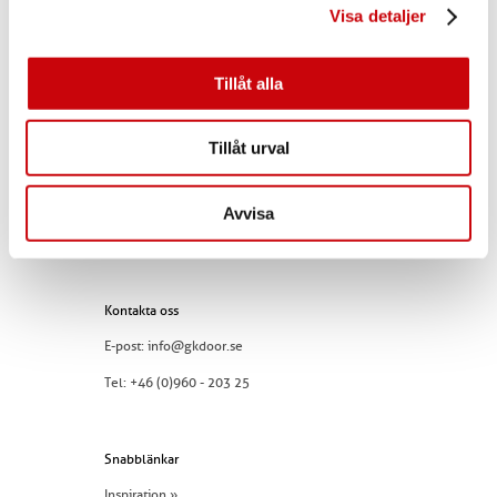
Visa detaljer
GK Door AB
Storgatan 107
S-933 94 GLOMMERSTRÄSK
Tillåt alla
SWEDEN
Tillåt urval
Avvisa
Kontakta oss
E-post:
info@gkdoor.se
Tel:
+46 (0)960 - 203 25
Snabblänkar
Inspiration »