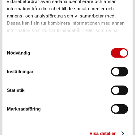
vidarebefordrar även sådana identifierare och annan
information från din enhet till de sociala medier och
annons- och analysföretag som vi samarbetar med.
Fler varianter
Dessa kan i sin tur kombinera informationen med annan
information som du har tillhandahållit eller som de har
samlat in när du har använt deras tjänster.
Samtyckesval
Nödvändig
Inställningar
Tor 3 Ek SP8
Tor 1 Ek SG6
Tor 3 Ek P
Statistik
Marknadsföring
Här finns vi
GK Door AB
Visa detaljer