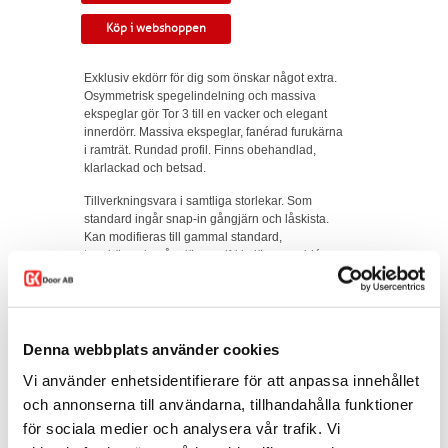
Köp i webshoppen
Exklusiv ekdörr för dig som önskar något extra.
Osymmetrisk spegelindelning och massiva
ekspeglar gör Tor 3 till en vacker och elegant
innerdörr. Massiva ekspeglar, fanérad furukärna
i ramträt. Rundad profil. Finns obehandlad,
klarlackad och betsad.
Tillverkningsvara i samtliga storlekar. Som
standard ingår snap-in gångjärn och låskista.
Kan modifieras till gammal standard,
tappbärande gångjärn, valfri kulör, egna idéer.
Modellen finns som enkeldörr, pardörr i lika
eller olika delning, skjutdörr samt parskjutdörr.
Varianten finns att köpa i webshoppen. I
offertförfrågan väljer du
mått, ytbehandling,
Denna webbplats använder cookies
karm
samt
trycke.
Vi använder enhetsidentifierare för att anpassa innehållet
Kontakta oss via
mejl
eller
telefon
om du har
och annonserna till användarna, tillhandahålla funktioner
några funderingar eller särskilda önskemål.
för sociala medier och analysera vår trafik. Vi
Dela