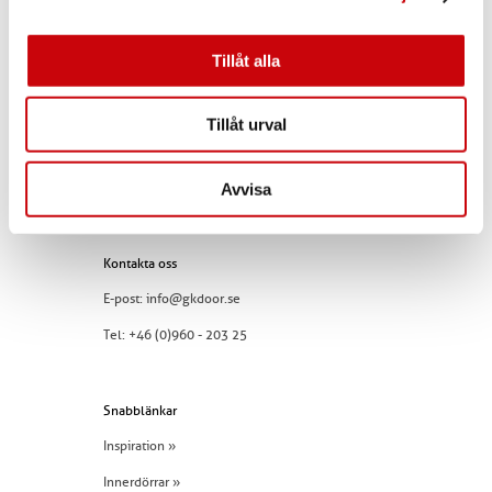
Storgatan 107
S-933 94 GLOMMERSTRÄSK
SWEDEN
Tillåt alla
Tillåt urval
Avvisa
Kontakta oss
E-post:
info@gkdoor.se
Tel:
+46 (0)960 - 203 25
Snabblänkar
Inspiration »
Innerdörrar »