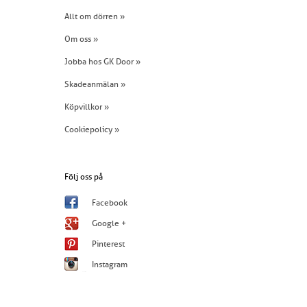
Allt om dörren »
Om oss »
Jobba hos GK Door »
Skadeanmälan »
Köpvillkor »
Cookiepolicy »
Följ oss på
Facebook
Google +
Pinterest
Instagram