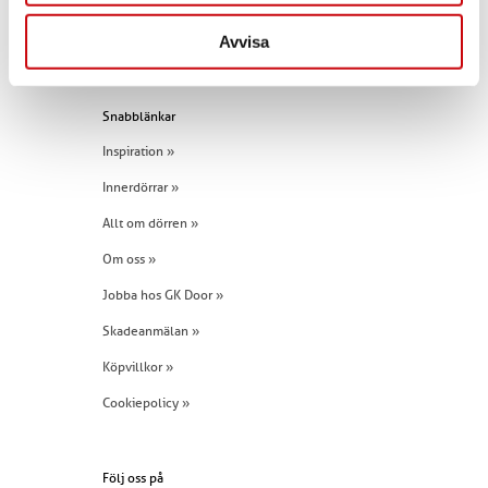
E-post:
info@gkdoor.se
Avvisa
Tel:
+46 (0)960 - 203 25
Snabblänkar
Inspiration »
Innerdörrar »
Allt om dörren »
Om oss »
Jobba hos GK Door »
Skadeanmälan »
Köpvillkor »
Cookiepolicy »
Följ oss på