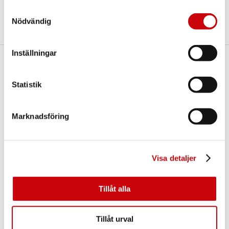
Dela
Samtyckesval
Nödvändig
Inställningar
Här finns vi
Statistik
GK Door AB
Storgatan 107
S-933 94 GLOMMERSTRÄSK
SWEDEN
Marknadsföring
Visa detaljer
Tillåt alla
Kontakta oss
Tillåt urval