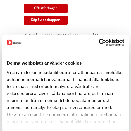
Offertförfrågan
Köp i webshoppen
Klassisk allmogedesign präglar denna pardörr
med tre glasrutor indelade med genomgående
spröjs. Rundad profil.
Tillverkningsvara i samtliga storlekar och
kulörer. Som standard ingår snap-in gångjärn,
Denna webbplats använder cookies
låskista, slutbleck och kantregel. Kan modifieras
till gammal standard, tappbärande gångjärn,
Vi använder enhetsidentifierare för att anpassa innehållet
valfri kulör, egna idéer. Modellen finns som
och annonserna till användarna, tillhandahålla funktioner
enkeldörr, pardörr i lika eller olika delning,
för sociala medier och analysera vår trafik. Vi
skjutdörr samt parskjutdörr.
vidarebefordrar även sådana identifierare och annan
Varianten finns att köpa i webshoppen. I
information från din enhet till de sociala medier och
offertförfrågan väljer du
mått, ytbehandling,
glastyp, karm
samt
trycke.
annons- och analysföretag som vi samarbetar med.
Dessa kan i sin tur kombinera informationen med annan
Kontakta oss via
mejl
eller
telefon
om du har
information som du har tillhandahållit eller som de har
några funderingar eller särskilda önskemål.
samlat in när du har använt deras tjänster.