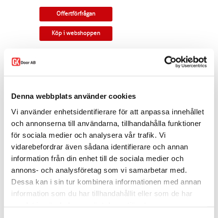
Offertförfrågan
Köp i webshoppen
Massiv pardörr i ek med klassisk rundad profil.
Tillverkningsvara i samtliga storlekar. Som
standard ingår snap-in gångjärn, låskista,
slutbleck och kantregel. Kan modifieras till
Denna webbplats använder cookies
gammal standard, tappbärande gångjärn, valfri
kulör, egna idéer. Modellen finns som enkeldörr,
Vi använder enhetsidentifierare för att anpassa innehållet
pardörr i lika eller olika delning, skjutdörr samt
och annonserna till användarna, tillhandahålla funktioner
parskjutdörr.
för sociala medier och analysera vår trafik. Vi
Varianten finns att köpa i webshoppen. I
vidarebefordrar även sådana identifierare och annan
offertförfrågan väljer du
mått, ytbehandling,
information från din enhet till de sociala medier och
karm
samt
trycke.
annons- och analysföretag som vi samarbetar med.
Kontakta oss via
mejl
eller
telefon
om du har
Dessa kan i sin tur kombinera informationen med annan
några funderingar eller särskilda önskemål.
information som du har tillhandahållit eller som de har
Dela
samlat in när du har använt deras tjänster.