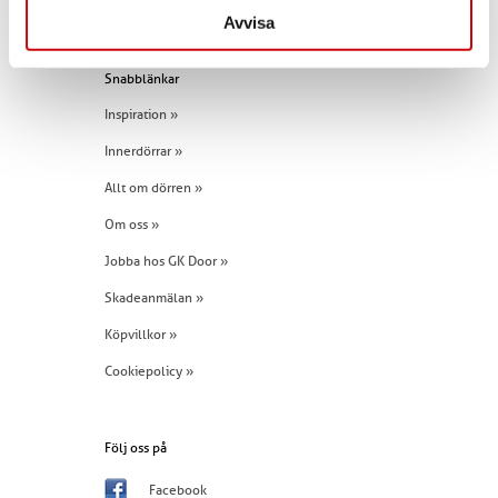
Tel:
+46 (0)960 - 203 25
Avvisa
Snabblänkar
Inspiration »
Innerdörrar »
Allt om dörren »
Om oss »
Jobba hos GK Door »
Skadeanmälan »
Köpvillkor »
Cookiepolicy »
Följ oss på
Facebook