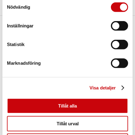
Samtyckesval
Nödvändig
Inställningar
Här finns vi
GK Door AB
Statistik
Storgatan 107
S-933 94 GLOMMERSTRÄSK
SWEDEN
Marknadsföring
Visa detaljer
Tillåt alla
Kontakta oss
Tillåt urval
E-post:
info@gkdoor.se