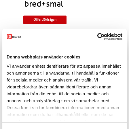
bred+smal
Offertförfrågan
Pardörr i kvistren furu med genomgående
spröjs i glasningen.
Tillverkningsvara i samtliga storlekar. Som
standard ingår snap-in gångjärn, låskista,
Denna webbplats använder cookies
slutbleck och kantregel. Kan modifieras till
gammal standard, tappbärande gångjärn, valfri
Vi använder enhetsidentifierare för att anpassa innehållet
kulör, egna idéer. Modellen finns som enkeldörr,
och annonserna till användarna, tillhandahålla funktioner
pardörr i lika eller olika delning, skjutdörr samt
för sociala medier och analysera vår trafik. Vi
parskjutdörr.
vidarebefordrar även sådana identifierare och annan
I offertförfrågan väljer du
mått, ytbehandling,
information från din enhet till de sociala medier och
glastyp, karm
samt
trycke.
annons- och analysföretag som vi samarbetar med.
Kontakta oss via
mejl
eller
telefon
om du har
Dessa kan i sin tur kombinera informationen med annan
några funderingar eller särskilda önskemål.
information som du har tillhandahållit eller som de har
Dela
samlat in när du har använt deras tjänster.