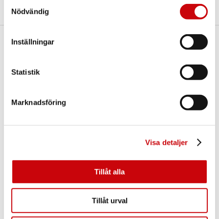
Samtyckesval
Nödvändig
Inställningar
Här finns vi
GK Door AB
Statistik
Storgatan 107
S-933 94 GLOMMERSTRÄSK
SWEDEN
Marknadsföring
Visa detaljer
Tillåt alla
Kontakta oss
Tillåt urval
E-post:
info@gkdoor.se