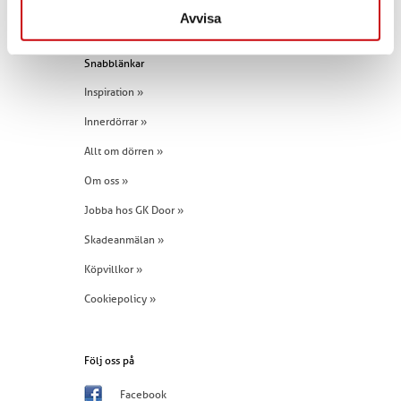
Tel:
+46 (0)960 - 203 25
Avvisa
Snabblänkar
Inspiration »
Innerdörrar »
Allt om dörren »
Om oss »
Jobba hos GK Door »
Skadeanmälan »
Köpvillkor »
Cookiepolicy »
Följ oss på
Facebook