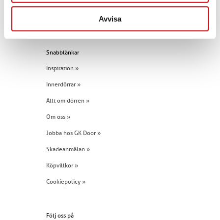
E-post:
info@gkdoor.se
Avvisa
Tel:
+46 (0)960 - 203 25
Snabblänkar
Inspiration »
Innerdörrar »
Allt om dörren »
Om oss »
Jobba hos GK Door »
Skadeanmälan »
Köpvillkor »
Cookiepolicy »
Följ oss på