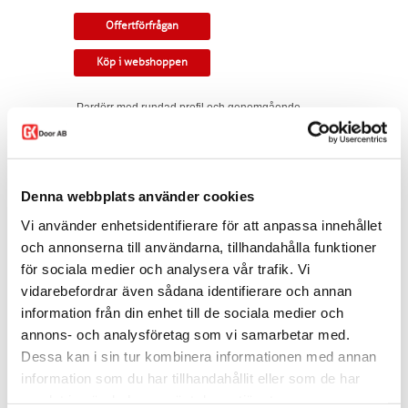
Offertförfrågan
Köp i webshoppen
Pardörr med rundad profil och genomgående
spröjs i glasningen. Tre små glasrutor för
mindre ljusgenomsläpp.
Tillverkningsvara i samtliga storlekar och
kulörer. Som standard ingår snap-in gångjärn,
Denna webbplats använder cookies
låskista, slutbleck och kantregel. Kan modifieras
till gammal standard, tappbärande gångjärn,
Vi använder enhetsidentifierare för att anpassa innehållet
valfri kulör, egna idéer. Modellen finns som
och annonserna till användarna, tillhandahålla funktioner
enkeldörr, pardörr i lika eller olika delning,
för sociala medier och analysera vår trafik. Vi
skjutdörr samt parskjutdörr.
vidarebefordrar även sådana identifierare och annan
Varianten finns att köpa i webshoppen. I
information från din enhet till de sociala medier och
offertförfrågan väljer du
mått, ytbehandling,
glastyp, karm
samt
trycke.
annons- och analysföretag som vi samarbetar med.
Dessa kan i sin tur kombinera informationen med annan
Kontakta oss via
mejl
eller
telefon
om du har
information som du har tillhandahållit eller som de har
några funderingar eller särskilda önskemål.
samlat in när du har använt deras tjänster.