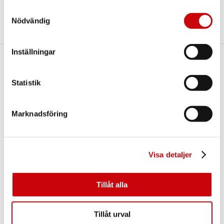
Dela
Samtyckesval
Nödvändig
Inställningar
Här finns vi
Statistik
GK Door AB
Storgatan 107
S-933 94 GLOMMERSTRÄSK
SWEDEN
Marknadsföring
Visa detaljer
Tillåt alla
Kontakta oss
Tillåt urval