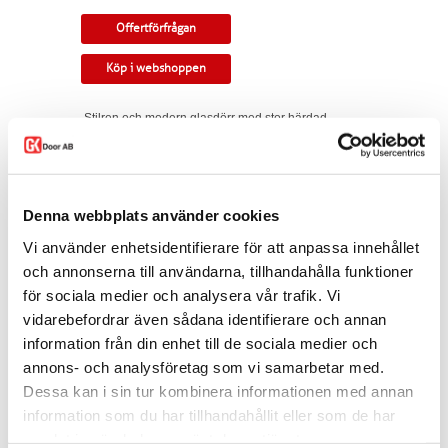
Offertförfrågan
Köp i webshoppen
Stilren och modern glasdörr med stor härdad
glasruta.Kan väljas med olika typer av glas med
eller utan insyn.
Kan monteras som
utanpåliggande eller infälld i vägg.
Tillverkningsvara i samtliga storlekar och
Denna webbplats använder cookies
kulörer. Levereras med skjutdörrsspår samt
draghandtag och skålar som
Vi använder enhetsidentifierare för att anpassa innehållet
standard. Modellen finns som enkeldörr, pardörr
och annonserna till användarna, tillhandahålla funktioner
i lika eller olika delning, skjutdörr samt
för sociala medier och analysera vår trafik. Vi
parskjutdörr.
vidarebefordrar även sådana identifierare och annan
Varianten finns att köpa i webshoppen. I
information från din enhet till de sociala medier och
offertförfrågan väljer du
mått, ytbehandling,
glastyp, beslag
samt
andra tillval.
annons- och analysföretag som vi samarbetar med.
Dessa kan i sin tur kombinera informationen med annan
Kontakta oss via
mejl
eller
telefon
om du har
information som du har tillhandahållit eller som de har
några funderingar eller särskilda önskemål.
samlat in när du har använt deras tjänster.