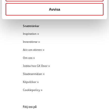
E-post:
info@gkdoor.se
Avvisa
Tel:
+46 (0)960 - 203 25
Snabblänkar
Inspiration »
Innerdörrar »
Allt om dörren »
Om oss »
Jobba hos GK Door »
Skadeanmälan »
Köpvillkor »
Cookiepolicy »
Följ oss på