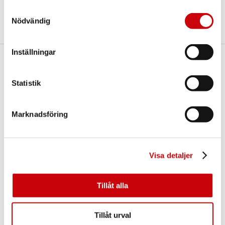
Dela
Samtyckesval
Nödvändig
Inställningar
Här finns vi
Statistik
GK Door AB
Storgatan 107
S-933 94 GLOMMERSTRÄSK
SWEDEN
Marknadsföring
Visa detaljer
Tillåt alla
Kontakta oss
Tillåt urval