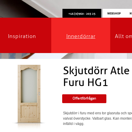
WEBSHOP
N
+46 (0)960 - 203 25
Inspiration
Innerdörrar
Allt o
Skjutdörr Atle
Furu HG1
Offertförfrågan
Skjutdörr i furu med ens tor glasruta och sp
valvat överstycke. Valbart glas. Kan monte
infälld i vägg.