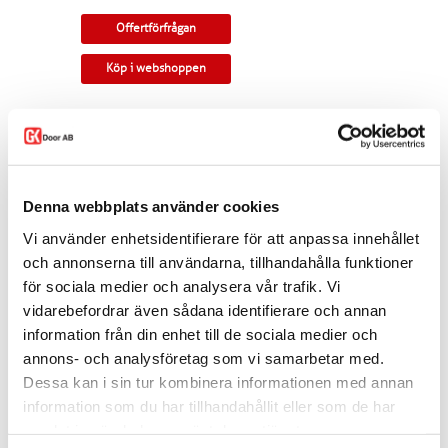
Offertförfrågan
Köp i webshoppen
Parskjutdörr i furu med tio glasrutor i vardera
dörrblad. Genomgående spröjs och rundad
profil. Kan monteras som utanpåliggande eller
infälld i vägg.
Denna webbplats använder cookies
Tillverkningsvara i samtliga storlekar. Levereras
med skjutdörrsspår samt draghandtag och
Vi använder enhetsidentifierare för att anpassa innehållet
skålar som standard. Modellen finns som
enkeldörr, pardörr i lika eller olika delning,
och annonserna till användarna, tillhandahålla funktioner
skjutdörr samt parskjutdörr.
för sociala medier och analysera vår trafik. Vi
vidarebefordrar även sådana identifierare och annan
Varianten finns att köpa i webshoppen. I
offertförfrågan väljer du
mått, ytbehandling,
information från din enhet till de sociala medier och
glastyp, beslag
samt
andra tillval.
annons- och analysföretag som vi samarbetar med.
Kontakta oss via
mejl
eller
telefon
om du har
Dessa kan i sin tur kombinera informationen med annan
några funderingar eller särskilda önskemål.
information som du har tillhandahållit eller som de har
samlat in när du har använt deras tjänster.
Dela