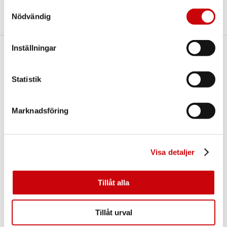
Samtyckesval
Nödvändig
Inställningar
Här finns vi
GK Door AB
Statistik
Storgatan 107
S-933 94 GLOMMERSTRÄSK
SWEDEN
Marknadsföring
Visa detaljer
Tillåt alla
Kontakta oss
Tillåt urval
E-post:
info@gkdoor.se