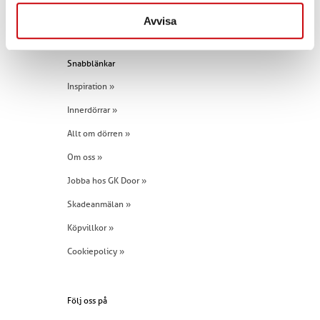
Tel:
+46 (0)960 - 203 25
Avvisa
Snabblänkar
Inspiration »
Innerdörrar »
Allt om dörren »
Om oss »
Jobba hos GK Door »
Skadeanmälan »
Köpvillkor »
Cookiepolicy »
Följ oss på