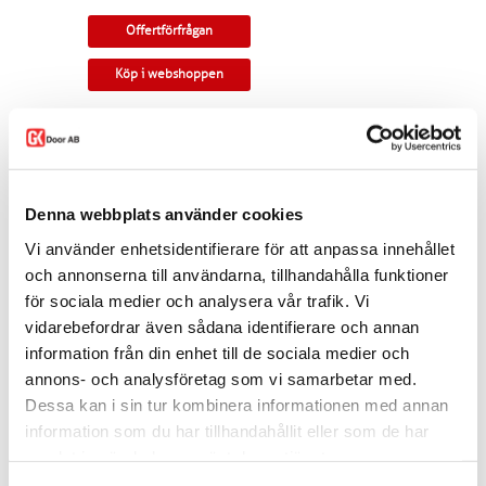
Offertförfrågan
Köp i webshoppen
Parskjutdörr i ek. Rundad profil och urfräsning i
speglar. Kan monteras som utanpåliggande
eller infälld i vägg.
Tillverkningsvara i samtliga storlekar. Levereras
Denna webbplats använder cookies
med skjutdörrsspår samt draghandtag och
skålar som standard. Modellen finns som
Vi använder enhetsidentifierare för att anpassa innehållet
enkeldörr, pardörr i lika eller olika delning,
och annonserna till användarna, tillhandahålla funktioner
skjutdörr samt parskjutdörr.
för sociala medier och analysera vår trafik. Vi
Varianten finns att köpa i webshoppen. I
vidarebefordrar även sådana identifierare och annan
offertförfrågan väljer du
mått, ytbehandling,
information från din enhet till de sociala medier och
beslag
samt
andra tillval.
annons- och analysföretag som vi samarbetar med.
Kontakta oss via
mejl
eller
telefon
om du har
Dessa kan i sin tur kombinera informationen med annan
några funderingar eller särskilda önskemål.
information som du har tillhandahållit eller som de har
Dela
samlat in när du har använt deras tjänster.