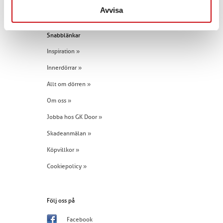
Tel:
+46 (0)960 - 203 25
Avvisa
Snabblänkar
Inspiration »
Innerdörrar »
Allt om dörren »
Om oss »
Jobba hos GK Door »
Skadeanmälan »
Köpvillkor »
Cookiepolicy »
Följ oss på
Facebook