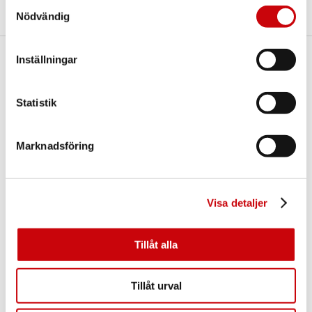
Samtyckesval
Nödvändig
Inställningar
Här finns vi
GK Door AB
Statistik
Storgatan 107
S-933 94 GLOMMERSTRÄSK
SWEDEN
Marknadsföring
Visa detaljer
Tillåt alla
Kontakta oss
Tillåt urval
E-post:
info@gkdoor.se