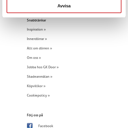
Tel:
+46 (0)960 - 203 25
Avvisa
Snabblänkar
Inspiration »
Innerdörrar »
Allt om dörren »
Om oss »
Jobba hos GK Door »
Skadeanmälan »
Köpvillkor »
Cookiepolicy »
Följ oss på
Facebook