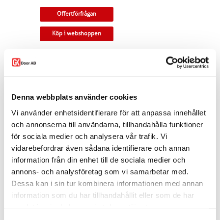
Offertförfrågan
Köp i webshoppen
Pardörr med rundad profil i klassisk
allmogedesign.
Tillverkningsvara i samtliga storlekar och
kulörer. Som standard ingår snap-in gångjärn,
Denna webbplats använder cookies
låskista, slutbleck och kantregel. Kan modifieras
till gammal standard, tappbärande gångjärn,
Vi använder enhetsidentifierare för att anpassa innehållet
valfri kulör, egna idéer. Modellen finns som
och annonserna till användarna, tillhandahålla funktioner
enkeldörr, pardörr i lika eller olika delning,
för sociala medier och analysera vår trafik. Vi
skjutdörr samt parskjutdörr.
vidarebefordrar även sådana identifierare och annan
I offertförfrågan väljer du
mått, ytbehandling,
information från din enhet till de sociala medier och
glastyp, karm
samt
trycke.
annons- och analysföretag som vi samarbetar med.
Kontakta oss via
mejl
eller
telefon
om du har
Dessa kan i sin tur kombinera informationen med annan
några funderingar eller särskilda önskemål.
information som du har tillhandahållit eller som de har
Dela
samlat in när du har använt deras tjänster.