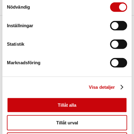
Samtyckesval
Nödvändig
Inställningar
Här finns vi
GK Door AB
Statistik
Storgatan 107
S-933 94 GLOMMERSTRÄSK
SWEDEN
Marknadsföring
Visa detaljer
Tillåt alla
Kontakta oss
Tillåt urval
E-post:
info@gkdoor.se