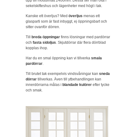
upp till modulmått 2400mm. Dessa ser man ofta i
sekelskifteshus och lägenheter med högt i tak.
Kanske ett överljus? Med
överljus
menas ett
glasparti som är fast inbyggt, ej öppningsbart och
sitter ovanför dörren.
Till
breda öppningar
finns lösningar med pardörrar
och
fasta sidoljus
. Skjutdörrar där flera dörrblad
kopplas ihop.
Har du en smal öppning kan vi tillverka
smala
pardörrar
.
Till brutet tak exempelvis vindsvåningar kan
sneda
dörrar
tillverkas. Även till ytbehandlingen kan
innerdörrarna målas i
blandade kulörer
efter tycke
och smak.