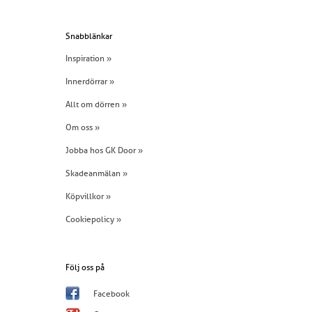
Snabblänkar
Inspiration »
Innerdörrar »
Allt om dörren »
Om oss »
Jobba hos GK Door »
Skadeanmälan »
Köpvillkor »
Cookiepolicy »
Följ oss på
Facebook