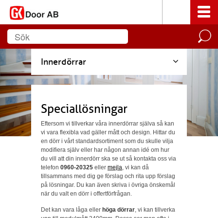
Innerdörrar
Speciallösningar
Eftersom vi tillverkar våra innerdörrar själva så kan
vi vara flexibla vad gäller mått och design. Hittar du
en dörr i vårt standardsortiment som du skulle vilja
modifiera själv eller har någon annan idé om hur
du vill att din innerdörr ska se ut så kontakta oss via
telefon
0960-20325
eller
mejla
, vi kan då
tillsammans med dig ge förslag och rita upp förslag
på lösningar. Du kan även skriva i övriga önskemål
när du valt en dörr i offertförfrågan.
Det kan vara låga eller
höga dörrar
, vi kan tillverka