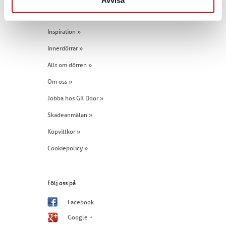
Avvisa
Snabblänkar
Inspiration »
Innerdörrar »
Allt om dörren »
Om oss »
Jobba hos GK Door »
Skadeanmälan »
Köpvillkor »
Cookiepolicy »
Följ oss på
Facebook
Google +