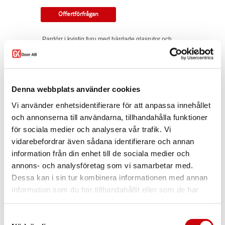
Offertförfrågan
Pardörr i kvistig furu med härdade glasrutor och
rak profil.
Tillverkningsvara i samtliga storlekar. Som
standard ingår snap-in gångjärn, låskista,
slutbleck och kantregel. Kan modifieras till
Denna webbplats använder cookies
gammal standard, tappbärande gångjärn, valfri
kulör, egna idéer. Modellen finns som enkeldörr,
Vi använder enhetsidentifierare för att anpassa innehållet
pardörr i lika eller olika delning, skjutdörr samt
och annonserna till användarna, tillhandahålla funktioner
parskjutdörr.
för sociala medier och analysera vår trafik. Vi
I offertförfrågan väljer du
mått, ytbehandling,
vidarebefordrar även sådana identifierare och annan
glastyp, karm
samt
trycke.
information från din enhet till de sociala medier och
Kontakta oss via
mejl
eller
telefon
om du har
annons- och analysföretag som vi samarbetar med.
några funderingar eller särskilda önskemål.
Dessa kan i sin tur kombinera informationen med annan
Dela
information som du har tillhandahållit eller som de har
samlat in när du har använt deras tjänster.
Samtyckesval