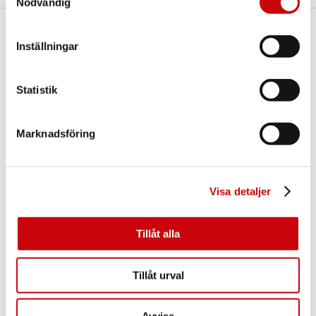
Nödvändig
Här finns vi
Inställningar
GK Door AB
Storgatan 107
Statistik
S-933 94 GLOMMERSTRÄSK
SWEDEN
Marknadsföring
Visa detaljer
Tillåt alla
Kontakta oss
E-post:
info@gkdoor.se
Tillåt urval
Tel:
+46 (0)960 - 203 25