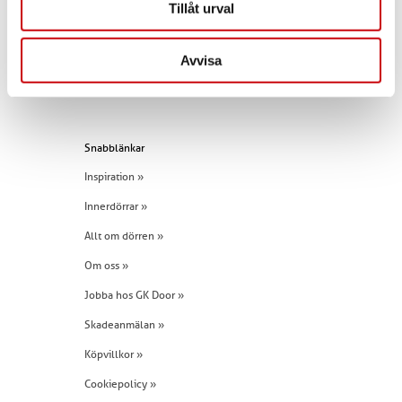
Tillåt urval
Kontakta oss
E-post:
info@gkdoor.se
Avvisa
Tel:
+46 (0)960 - 203 25
Snabblänkar
Inspiration »
Innerdörrar »
Allt om dörren »
Om oss »
Jobba hos GK Door »
Skadeanmälan »
Köpvillkor »
Cookiepolicy »