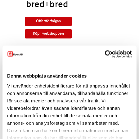
bred+bred
Offertförfrågan
Köp i webshoppen
Massiv Pardörr i furu. Kvistfri furufanér på
ramträ och speglar. Rundad profil och
urfräsning i speglar för klassisk design. Obs!
Fingerskarvad profil.
Denna webbplats använder cookies
Tillverkningsvara i samtliga storlekar. Som
standard ingår snap-in gångjärn, låskista,
Vi använder enhetsidentifierare för att anpassa innehållet
slutbleck och kantregel. Kan modifieras till
och annonserna till användarna, tillhandahålla funktioner
gammal standard, tappbärande gångjärn, valfri
kulör, egna idéer. Modellen finns som enkeldörr,
för sociala medier och analysera vår trafik. Vi
pardörr i lika eller olika delning, skjutdörr samt
vidarebefordrar även sådana identifierare och annan
parskjutdörr.
information från din enhet till de sociala medier och
Varianten finns att köpa i webshoppen. I
annons- och analysföretag som vi samarbetar med.
offertförfrågan väljer du
mått, ytbehandling,
Dessa kan i sin tur kombinera informationen med annan
karm
samt
trycke.
information som du har tillhandahållit eller som de har