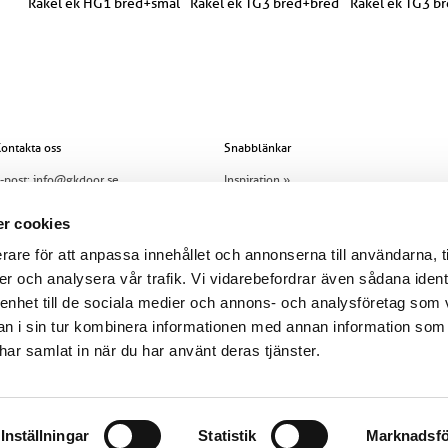
Rakel ek HG1 bred+smal
Rakel ek TG3 bred+bred
Rakel ek TG3 b
ontakta oss
Snabblänkar
-post:
info@gkdoor.se
Inspiration »
el:
+46 (0)960 - 203 25
Innerdörrar »
r cookies
Allt om dörren »
rare för att anpassa innehållet och annonserna till användarna, t
er och analysera vår trafik. Vi vidarebefordrar även sådana ident
Om oss »
 enhet till de sociala medier och annons- och analysföretag som 
Jobba hos GK Door »
 i sin tur kombinera informationen med annan information som
Skadeanmälan »
e har samlat in när du har använt deras tjänster.
Köpvillkor »
Cookiepolicy »
Inställningar
Statistik
Marknadsfö