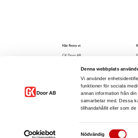
Här finns vi
K
GK Door AB
E
Storgatan 107
T
S-933 94 GLOMMERSTRÄSK
Denna webbplats använde
SWEDEN
Vi använder enhetsidentifie
funktioner för sociala medi
annan information från din
samarbetar med. Dessa kan
tillhandahållit eller som d
Samtyckesval
Nödvändig