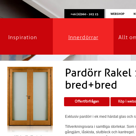
WEBSHOP
N
+46 (0)960 - 203 25
Inspiration
Innerdörrar
Allt o
Pardörr Rakel
bred+bred
Offertförfrågan
Köp i web
Exklusiv pardörr i ek med härdat glas och ra
Tillverkningsvara i samtliga storlekar. Som
gångjärn, låskista, slutbleck och kantregel.