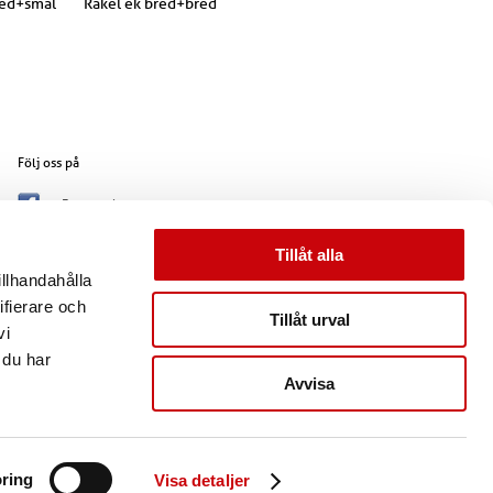
red+smal
Rakel ek bred+bred
Följ oss på
Facebook
Google +
Tillåt alla
Pinterest
illhandahålla
Instagram
ifierare och
Tillåt urval
vi
 du har
Avvisa
ring
Visa detaljer