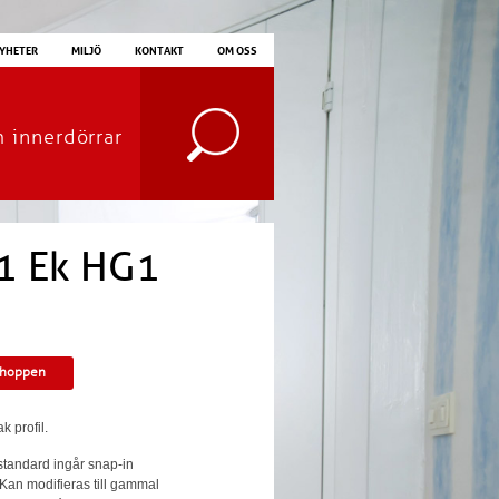
YHETER
MILJÖ
KONTAKT
OM OSS
m innerdörrar
 1 Ek HG1
shoppen
k profil.
 standard ingår snap-in
 Kan modifieras till gammal