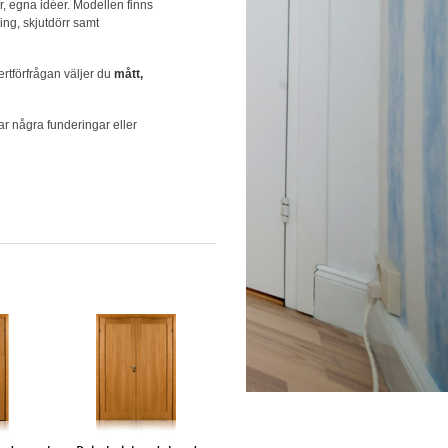
r, egna idéer. Modellen finns
ning, skjutdörr samt
ertförfrågan väljer du
mått,
r några funderingar eller