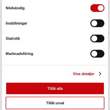
Samtyckesval
Nödvändig
Inställningar
Här finns vi
GK Door AB
Statistik
Storgatan 107
S-933 94 GLOMMERSTRÄSK
SWEDEN
Marknadsföring
Visa detaljer
Tillåt alla
Kontakta oss
Tillåt urval
E-post:
info@gkdoor.se