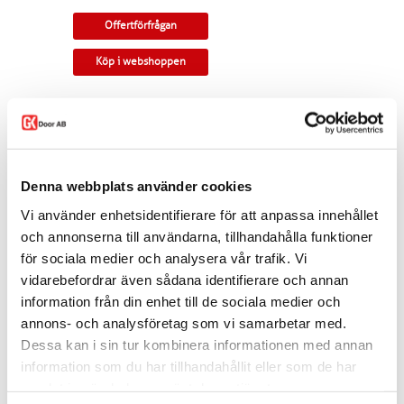
Offertförfrågan
Köp i webshoppen
Pardörr i klassisk allmogedesign. Massiv kärna
med rundad profil.
Tillverkningsvara i samtliga storlekar och
kulörer. Som standard ingår snap-in gångjärn,
Denna webbplats använder cookies
låskista, slutbleck och kantregel. Kan modifieras
till gammal standard, tappbärande gångjärn,
Vi använder enhetsidentifierare för att anpassa innehållet
valfri kulör, egna idéer. Modellen finns som
enkeldörr, pardörr i lika eller olika delning,
och annonserna till användarna, tillhandahålla funktioner
skjutdörr samt parskjutdörr.
för sociala medier och analysera vår trafik. Vi
vidarebefordrar även sådana identifierare och annan
Varianten finns att köpa i webshoppen. I
offertförfrågan väljer du
mått, ytbehandling,
information från din enhet till de sociala medier och
karm
samt
trycke.
annons- och analysföretag som vi samarbetar med.
Kontakta oss via
mejl
eller
telefon
om du har
Dessa kan i sin tur kombinera informationen med annan
några funderingar eller särskilda önskemål.
information som du har tillhandahållit eller som de har
samlat in när du har använt deras tjänster.
Dela