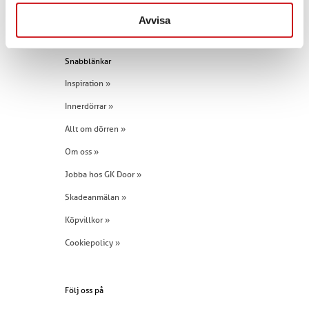
Tel:
+46 (0)960 - 203 25
Avvisa
Snabblänkar
Inspiration »
Innerdörrar »
Allt om dörren »
Om oss »
Jobba hos GK Door »
Skadeanmälan »
Köpvillkor »
Cookiepolicy »
Följ oss på