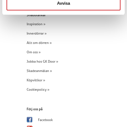
Avvisa
Snabblänkar
Inspiration »
Innerdörrar »
Allt om dörren »
Om oss »
Jobba hos GK Door »
Skadeanmälan »
Köpvillkor »
Cookiepolicy »
Följ oss på
Facebook