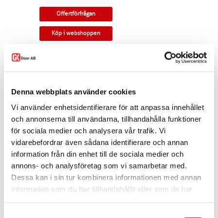
Offertförfrågan
Köp i webshoppen
Pardörr i kvistig furu och med rundad profil.
Tillverkningsvara i samtliga storlekar. Som
standard ingår snap-in gångjärn, låskista,
Denna webbplats använder cookies
slutbleck och kantregel. Kan modifieras till
gammal standard, tappbärande gångjärn, valfri
Vi använder enhetsidentifierare för att anpassa innehållet
kulör, egna idéer. Modellen finns som enkeldörr,
pardörr i lika eller olika delning, skjutdörr samt
och annonserna till användarna, tillhandahålla funktioner
parskjutdörr.
för sociala medier och analysera vår trafik. Vi
vidarebefordrar även sådana identifierare och annan
I offertförfrågan väljer du
mått, ytbehandling,
karm
samt
trycke.
information från din enhet till de sociala medier och
annons- och analysföretag som vi samarbetar med.
Kontakta oss via
mejl
eller
telefon
om du har
några funderingar eller särskilda önskemål.
Dessa kan i sin tur kombinera informationen med annan
information som du har tillhandahållit eller som de har
Dela
samlat in när du har använt deras tjänster.
Samtyckesval