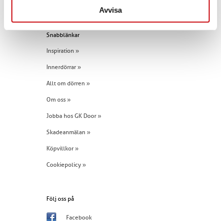
Tel:
+46 (0)960 - 203 25
Avvisa
Snabblänkar
Inspiration »
Innerdörrar »
Allt om dörren »
Om oss »
Jobba hos GK Door »
Skadeanmälan »
Köpvillkor »
Cookiepolicy »
Följ oss på
Facebook