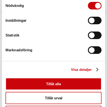
Samtyckesval
Nödvändig
Inställningar
Här finns vi
GK Door AB
Statistik
Storgatan 107
S-933 94 GLOMMERSTRÄSK
SWEDEN
Marknadsföring
Visa detaljer
Tillåt alla
Kontakta oss
Tillåt urval
E-post:
info@gkdoor.se