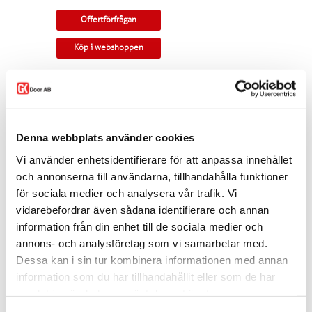
Offertförfrågan
Köp i webshoppen
Massiv pardörr med rundad profil.
Tillverkningsvara i samtliga storlekar och
kulörer. Som standard ingår snap-in gångjärn,
låskista, slutbleck och kantregel. Kan modifieras
Denna webbplats använder cookies
till gammal standard, tappbärande gångjärn,
valfri kulör, egna idéer. Modellen finns som
Vi använder enhetsidentifierare för att anpassa innehållet
enkeldörr, pardörr i lika eller olika delning,
och annonserna till användarna, tillhandahålla funktioner
skjutdörr samt parskjutdörr.
för sociala medier och analysera vår trafik. Vi
Varianten finns att köpa i webshoppen. I
vidarebefordrar även sådana identifierare och annan
offertförfrågan väljer du
mått, ytbehandling,
information från din enhet till de sociala medier och
karm
samt
trycke.
annons- och analysföretag som vi samarbetar med.
Kontakta oss via
mejl
eller
telefon
om du har
Dessa kan i sin tur kombinera informationen med annan
några funderingar eller särskilda önskemål.
information som du har tillhandahållit eller som de har
Dela
samlat in när du har använt deras tjänster.