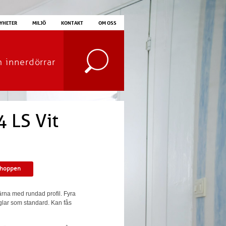
YHETER
MILJÖ
KONTAKT
OM OSS
m innerdörrar
 LS Vit
shoppen
ärna med rundad profil. Fyra
eglar som standard. Kan fås