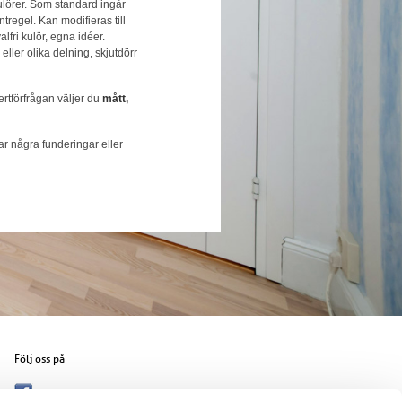
kulörer. Som standard ingår
tregel. Kan modifieras till
fri kulör, egna idéer.
eller olika delning, skjutdörr
ertförfrågan väljer du
mått,
r några funderingar eller
Följ oss på
Facebook