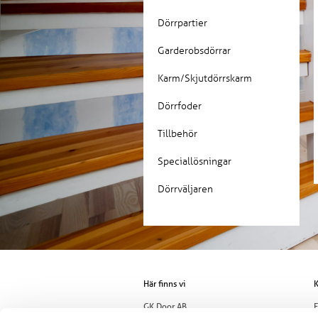
Dörrpartier
Garderobsdörrar
Karm/Skjutdörrskarm
Dörrfoder
Tillbehör
Speciallösningar
Dörrväljaren
Här finns vi
K
GK Door AB
E