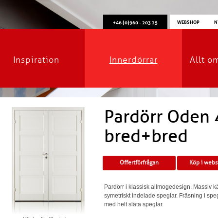
WEBSHOP
N
+46 (0)960 - 203 25
Inspiration
Innerdörrar
Allt o
Pardörr Oden 4
bred+bred
Offertförfrågan
Köp i web
Pardörr i klassisk allmogedesign. Massiv k
symetriskt indelade speglar. Fräsning i sp
med helt släta speglar.