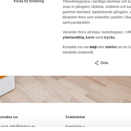
Klicka för förstoring
Tillverkningsvara i samtliga storlekar och 
snap-in gångjärn, låskista, slutbleck och kan
gammal standard, tappbärande gångjärn, val
Modellen finns som enkeldörr, pardörr i lika 
samt parskjutdörr.
Varianten finns att köpa i webshoppen. I off
ytbehandling, karm
samt
trycke.
Kontakta oss via
mejl
eller
telefon
om du ha
särskilda önskemål.
Dela
ontakta oss
Snabblänkar
-post:
info@gkdoor.se
Inspiration »