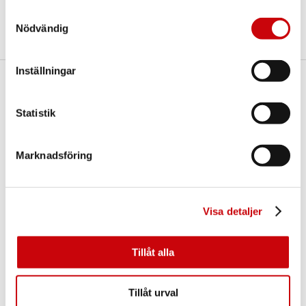
Dela
Samtyckesval
Nödvändig
Inställningar
Här finns vi
Statistik
GK Door AB
Storgatan 107
S-933 94 GLOMMERSTRÄSK
SWEDEN
Marknadsföring
Visa detaljer
Tillåt alla
Kontakta oss
Tillåt urval