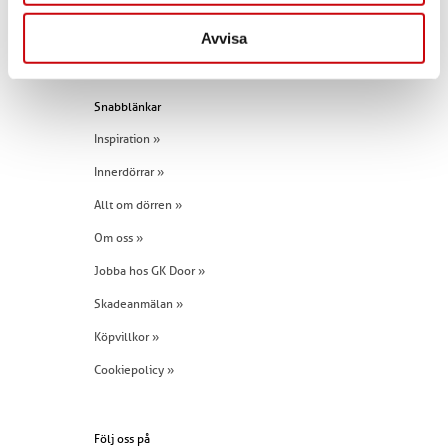
E-post:
info@gkdoor.se
Avvisa
Tel:
+46 (0)960 - 203 25
Snabblänkar
Inspiration »
Innerdörrar »
Allt om dörren »
Om oss »
Jobba hos GK Door »
Skadeanmälan »
Köpvillkor »
Cookiepolicy »
Följ oss på