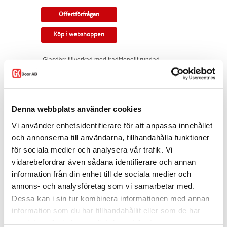
Offertförfrågan
Köp i webshoppen
Glasdörr tillverkad med traditionellt rundad
profil och liggande bottenspegel. Stor glasruta
med valbart glas.
Tillverkningsvara i samtliga storlekar och
kulörer. Som standard ingår snap-in gångjärn
Denna webbplats använder cookies
och låskista. Kan modifieras till gammal
standard, tappbärande gångjärn, valfri kulör,
Vi använder enhetsidentifierare för att anpassa innehållet
egna idéer. Modellen finns som enkeldörr,
och annonserna till användarna, tillhandahålla funktioner
pardörr i lika eller olika delning, skjutdörr samt
för sociala medier och analysera vår trafik. Vi
parskjutdörr.
vidarebefordrar även sådana identifierare och annan
Varianten finns att köpa i webshoppen. I
information från din enhet till de sociala medier och
offertförfrågan väljer du
mått, ytbehandling,
glastyp, karm
samt
trycke.
annons- och analysföretag som vi samarbetar med.
Dessa kan i sin tur kombinera informationen med annan
Kontakta oss via
mejl
eller
telefon
om du har
information som du har tillhandahållit eller som de har
några funderingar eller särskilda önskemål.
samlat in när du har använt deras tjänster.