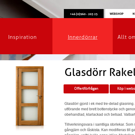
WEBSHOP
N
+46 (0)960 - 203 25
Inspiration
Innerdörrar
Allt o
Glasdörr Rake
Offertförfrågan
Köp i web
Glasdörr gjord i ek med tre-delad glasning. S
utförande med brett bottenstycke och gen
obehandlad, klarlackad och betsad. Valbart
Tillverkningsvara i samtliga storlekar. Som
gångjärn och låskista. Kan modifieras till