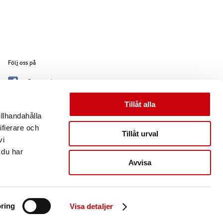
Följ oss på
Facebook
Google +
Tillåt alla
Pinterest
illhandahålla
Instagram
ifierare och
Tillåt urval
vi
 du har
Avvisa
ring
Visa detaljer