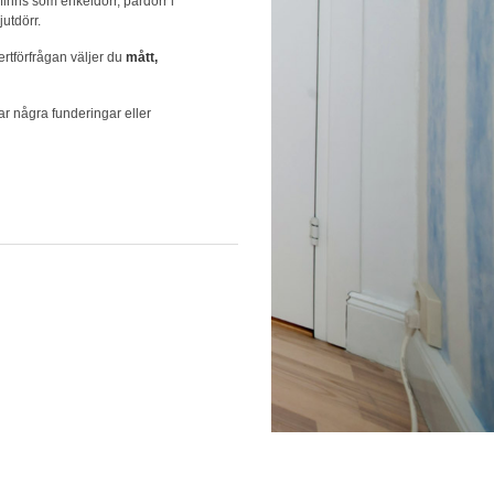
 finns som enkeldörr, pardörr i
jutdörr.
ertförfrågan väljer du
mått,
r några funderingar eller