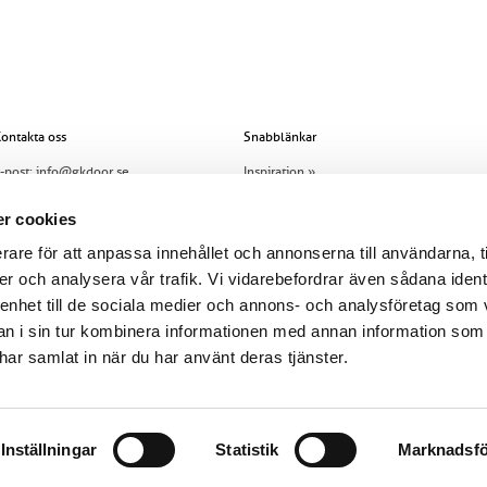
ontakta oss
Snabblänkar
-post:
info@gkdoor.se
Inspiration »
el:
+46 (0)960 - 203 25
Innerdörrar »
r cookies
Allt om dörren »
rare för att anpassa innehållet och annonserna till användarna, t
er och analysera vår trafik. Vi vidarebefordrar även sådana ident
Om oss »
 enhet till de sociala medier och annons- och analysföretag som 
Jobba hos GK Door »
 i sin tur kombinera informationen med annan information som
Skadeanmälan »
e har samlat in när du har använt deras tjänster.
Köpvillkor »
Cookiepolicy »
Inställningar
Statistik
Marknadsfö