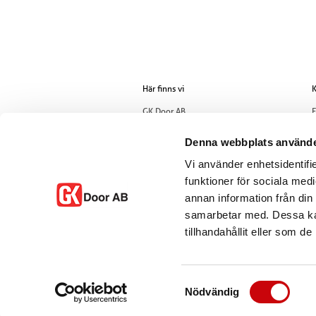
Här finns vi
K
GK Door AB
E
Storgatan 107
T
S-933 94 GLOMMERSTRÄSK
Denna webbplats använde
SWEDEN
Vi använder enhetsidentifie
funktioner för sociala medi
annan information från din
samarbetar med. Dessa kan
tillhandahållit eller som d
Samtyckesval
Nödvändig