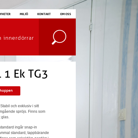
YHETER
MILJÖ
KONTAKT
OM OSS
m innerdörrar
l 1 Ek TG3
shoppen
tabil och exklusiv i sitt
omgående spröjs. Finns som
 glas.
 standard ingår snap-in
 gammal standard, tappbärande