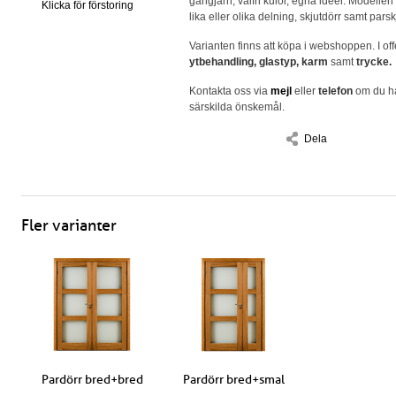
gångjärn, valfri kulör, egna idéer. Modellen
Klicka för förstoring
lika eller olika delning, skjutdörr samt parsk
Varianten finns att köpa i webshoppen. I off
ytbehandling, glastyp, karm
samt
trycke.
Kontakta oss via
mejl
eller
telefon
om du ha
särskilda önskemål.
Dela
Fler varianter
Pardörr bred+bred
Pardörr bred+smal