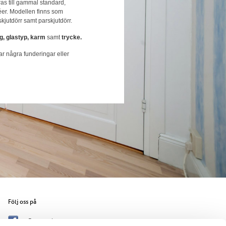
as till gammal standard,
éer. Modellen finns som
 skjutdörr samt parskjutdörr.
g, glastyp, karm
samt
trycke.
r några funderingar eller
Följ oss på
Facebook