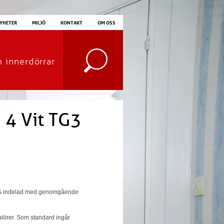
YHETER
MILJÖ
KONTAKT
OM OSS
m innerdörrar
 4 Vit TG3
Glas indelad med genomgående
kulörer. Som standard ingår