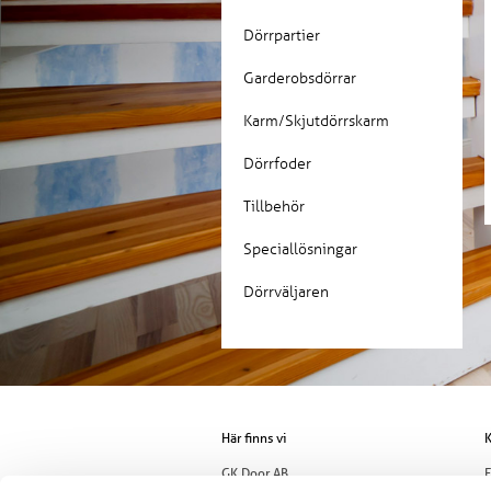
Dörrpartier
Garderobsdörrar
Karm/Skjutdörrskarm
Dörrfoder
Tillbehör
Speciallösningar
Dörrväljaren
Här finns vi
K
GK Door AB
E