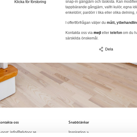
snap-in gångjärn och låskista. Kan modifier
Klicka för förstoring
tappbärande gångjärn, valfri kulör, egna id
enkeldörr, pardörr i lika eller olika delning,
I offertförfrågan väljer du
mått, ytbehandlin
Kontakta oss via
mejl
eller
telefon
om du ha
särskilda önskemål.
Dela
ontakta oss
Snabblänkar
-post:
info@gkdoor.se
Inspiration »