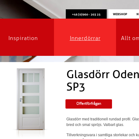
WEBSHOP
N
+46 (0)960 - 203 25
Inspiration
Innerdörrar
Allt o
Glasdörr Oden
SP3
Offertförfrågan
Glasdörr med traditionell rundad profil. 
bred och smal spröjs. Valbart glas.
Tillverkningsvara i samtliga storlekar och 