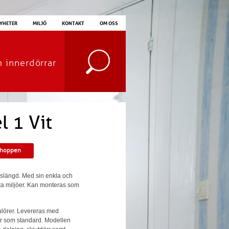
YHETER
MILJÖ
KONTAKT
OM OSS
m innerdörrar
l 1 Vit
shoppen
ivslängd. Med sin enkla och
ta miljöer. Kan monteras som
kulörer. Levereras med
ar som standard. Modellen