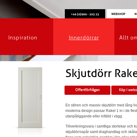
WEBSHOP
N
+46 (0)960 - 203 25
Inspiration
Innerdörrar
Allt o
Skjutdörr Rake
Offertförfrågan
Köp i web
En stilren och massiv skjutdörr med lång l
moderna design passar Rakel 1 in i de fles
utanpåliggande eller infälld i vägg.
Tillverkningsvara i samtliga storlekar och 
skjutdörrsspår samt draghandtag och skål