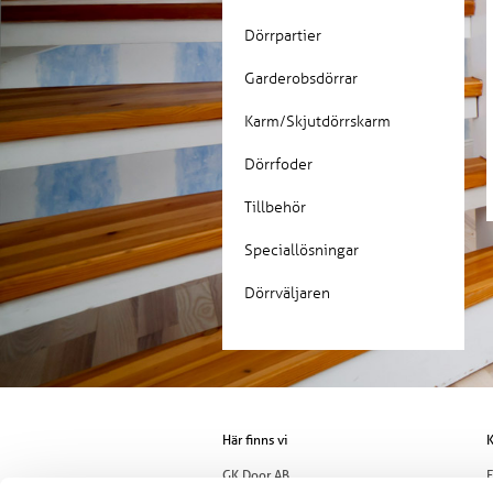
Dörrpartier
Garderobsdörrar
Karm/Skjutdörrskarm
Dörrfoder
Tillbehör
Speciallösningar
Dörrväljaren
Här finns vi
K
GK Door AB
E