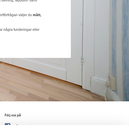
ka delning, skjutdörr samt
ertförfrågan väljer du
mått,
r några funderingar eller
Följ oss på
Facebook