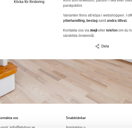
finns som enkeldörr, pardörr i lika eller oli
Klicka för förstoring
parskjutdörr.
Varianten finns att köpa i webshoppen. I off
ytbehandling, beslag
samt
andra tillval.
Kontakta oss via
mejl
eller
telefon
om du ha
särskilda önskemål.
Dela
ontakta oss
Snabblänkar
-post:
info@gkdoor.se
Inspiration »