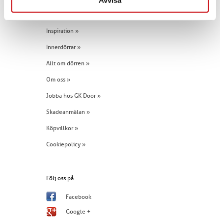
Avvisa
Snabblänkar
Inspiration »
Innerdörrar »
Allt om dörren »
Om oss »
Jobba hos GK Door »
Skadeanmälan »
Köpvillkor »
Cookiepolicy »
Följ oss på
Facebook
Google +