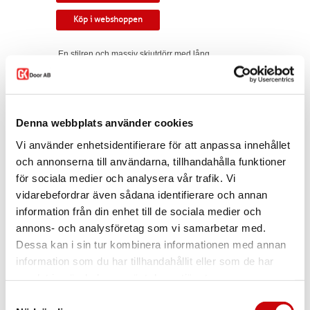
Köp i webshoppen
En stilren och massiv skjutdörr med lång
livslängd. Rak profil. Kan monteras som
utanpåliggande eller infälld i vägg.
Tillverkningsvara i samtliga storlekar. Levereras
med skjutdörrsspår samt draghandtag och
Denna webbplats använder cookies
skålar som standard. Modellen finns som
enkeldörr, pardörr i lika eller olika delning,
Vi använder enhetsidentifierare för att anpassa innehållet
skjutdörr samt parskjutdörr.
och annonserna till användarna, tillhandahålla funktioner
Varianten finns att köpa i webshoppen. I
för sociala medier och analysera vår trafik. Vi
offertförfrågan väljer du
mått, ytbehandling,
vidarebefordrar även sådana identifierare och annan
beslag
samt
andra tillval.
information från din enhet till de sociala medier och
Kontakta oss via
mejl
eller
telefon
om du har
annons- och analysföretag som vi samarbetar med.
några funderingar eller särskilda önskemål.
Dessa kan i sin tur kombinera informationen med annan
Dela
information som du har tillhandahållit eller som de har
samlat in när du har använt deras tjänster.
Samtyckesval