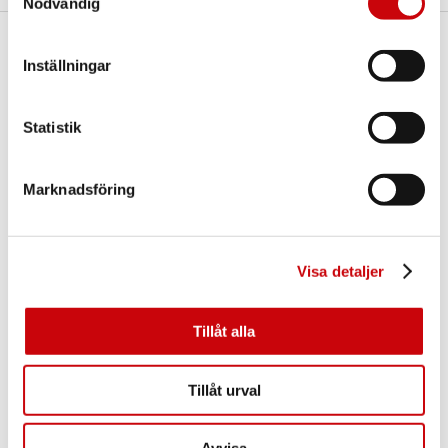
Nödvändig
Här finns vi
Inställningar
GK Door AB
Storgatan 107
Statistik
S-933 94 GLOMMERSTRÄSK
SWEDEN
Marknadsföring
Visa detaljer
Tillåt alla
Kontakta oss
E-post:
info@gkdoor.se
Tillåt urval
Tel:
+46 (0)960 - 203 25