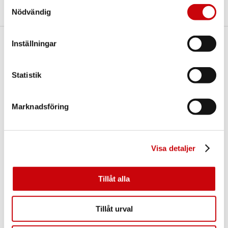
Samtyckesval
Nödvändig
Inställningar
Här finns vi
GK Door AB
Statistik
Storgatan 107
S-933 94 GLOMMERSTRÄSK
SWEDEN
Marknadsföring
Visa detaljer
Tillåt alla
Kontakta oss
Tillåt urval
E-post:
info@gkdoor.se