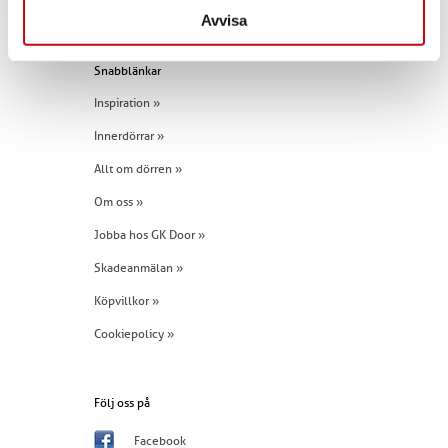
Tel:
+46 (0)960 - 203 25
Avvisa
Snabblänkar
Inspiration »
Innerdörrar »
Allt om dörren »
Om oss »
Jobba hos GK Door »
Skadeanmälan »
Köpvillkor »
Cookiepolicy »
Följ oss på
Facebook