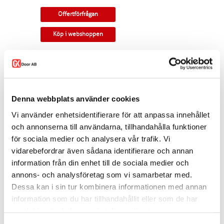
Offertförfrågan
Köp i webshoppen
Skjutdörr i furu med en stor glasruta. Rak profil.
Valbart glas. Kan monteras som
utanpåliggande eller infälld i vägg.
Tillverkningsvara i samtliga storlekar. Levereras
Denna webbplats använder cookies
med skjutdörrsspår samt draghandtag och
skålar som standard. Modellen finns som
Vi använder enhetsidentifierare för att anpassa innehållet
enkeldörr, pardörr i lika eller olika delning,
och annonserna till användarna, tillhandahålla funktioner
skjutdörr samt parskjutdörr.
för sociala medier och analysera vår trafik. Vi
Varianten finns att köpa i webshoppen. I
vidarebefordrar även sådana identifierare och annan
offertförfrågan väljer du
mått, ytbehandling,
information från din enhet till de sociala medier och
glastyp, beslag
samt
andra tillval.
annons- och analysföretag som vi samarbetar med.
Kontakta oss via
mejl
eller
telefon
om du har
Dessa kan i sin tur kombinera informationen med annan
några funderingar eller särskilda önskemål.
information som du har tillhandahållit eller som de har
Dela
samlat in när du har använt deras tjänster.