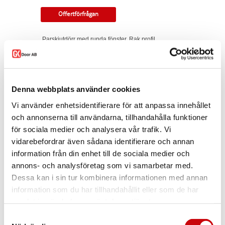
Offertförfrågan
Parskjutdörr med runda fönster. Rak profil.
Valbart glas och ring. Kan monteras som
utanpåliggande eller infälld i vägg.
Tillverkningsvara i samtliga storlekar och
kulörer. Levereras med skjutdörrsspår samt
Denna webbplats använder cookies
draghandtag och skålar som
standard. Modellen finns som enkeldörr, pardörr
Vi använder enhetsidentifierare för att anpassa innehållet
i lika eller olika delning, skjutdörr samt
och annonserna till användarna, tillhandahålla funktioner
parskjutdörr.
för sociala medier och analysera vår trafik. Vi
I offertförfrågan väljer du
mått, ytbehandling,
vidarebefordrar även sådana identifierare och annan
glastyp, beslag
samt
andra tillval.
information från din enhet till de sociala medier och
Kontakta oss via
mejl
eller
telefon
om du har
annons- och analysföretag som vi samarbetar med.
några funderingar eller särskilda önskemål.
Dessa kan i sin tur kombinera informationen med annan
Dela
information som du har tillhandahållit eller som de har
samlat in när du har använt deras tjänster.
Samtyckesval