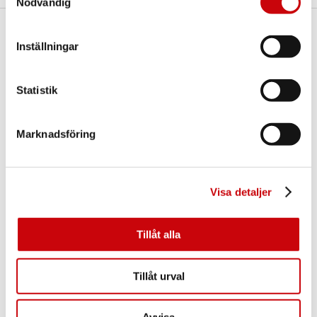
Nödvändig
Här finns vi
Inställningar
GK Door AB
Storgatan 107
Statistik
S-933 94 GLOMMERSTRÄSK
SWEDEN
Marknadsföring
Visa detaljer
Tillåt alla
Kontakta oss
E-post:
info@gkdoor.se
Tillåt urval
Tel:
+46 (0)960 - 203 25