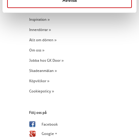
Avvisa
Snabblänkar
Inspiration »
Innerdörrar »
Allt om dörren »
Om oss »
Jobba hos GK Door »
Skadeanmälan »
Köpvillkor »
Cookiepolicy »
Följ oss på
Facebook
Google +