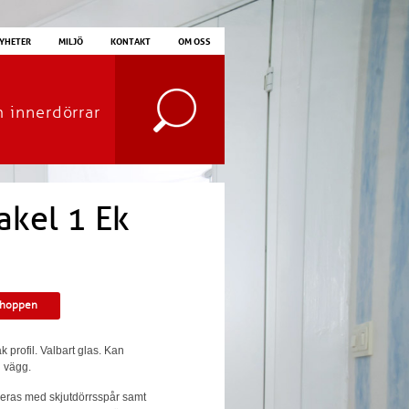
YHETER
MILJÖ
KONTAKT
OM OSS
m innerdörrar
akel 1 Ek
shoppen
k profil. Valbart glas. Kan
i vägg.
ereras med skjutdörrsspår samt