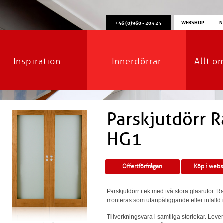
WEBSHOP
N
+46 (0)960 - 203 25
Inspiration
Innerdörrar
Allt o
Parskjutdörr R
HG1
Offertförfrågan
Köp i web
Parskjutdörr i ek med två stora glasrutor. Ra
monteras som utanpåliggande eller infälld 
Tillverkningsvara i samtliga storlekar. Lev