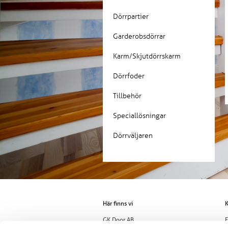
Dörrpartier
Garderobsdörrar
Karm/Skjutdörrskarm
Dörrfoder
Tillbehör
Speciallösningar
Dörrväljaren
Här finns vi
K
GK Door AB
E