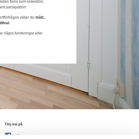
llen finns som enkeldörr,
samt parskjutdörr.
ertförfrågan väljer du
mått,
illval.
r några funderingar eller
Följ oss på
Facebook