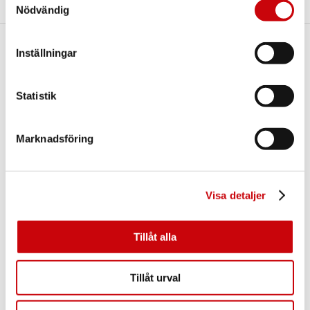
Nödvändig
Inställningar
Här finns vi
GK Door AB
Storgatan 107
Statistik
S-933 94 GLOMMERSTRÄSK
SWEDEN
Marknadsföring
Visa detaljer
Tillåt alla
Kontakta oss
E-post:
info@gkdoor.se
Tillåt urval
Tel:
+46 (0)960 - 203 25