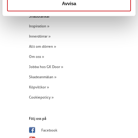
Avvisa
Snabblänkar
Inspiration »
Innerdörrar »
Allt om dörren »
Om oss »
Jobba hos GK Door »
Skadeanmälan »
Köpvillkor »
Cookiepolicy »
Följ oss på
Facebook