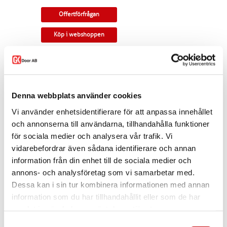
Offertförfrågan
Köp i webshoppen
Parskjutdörr i ek med två glasrutor. Rak profil
och valbart glas. Kan monteras som
utanpåliggande eller infälld i vägg.
Denna webbplats använder cookies
Tillverkningsvara i samtliga storlekar. Levereras
med skjutdörrsspår samt draghandtag och
Vi använder enhetsidentifierare för att anpassa innehållet
skålar som standard. Modellen finns som
enkeldörr, pardörr i lika eller olika delning,
och annonserna till användarna, tillhandahålla funktioner
skjutdörr samt parskjutdörr.
för sociala medier och analysera vår trafik. Vi
vidarebefordrar även sådana identifierare och annan
I offertförfrågan väljer du
mått, ytbehandling,
glastyp, beslag
samt
andra tillval.
information från din enhet till de sociala medier och
annons- och analysföretag som vi samarbetar med.
Kontakta oss via
mejl
eller
telefon
om du har
några funderingar eller särskilda önskemål.
Dessa kan i sin tur kombinera informationen med annan
information som du har tillhandahållit eller som de har
Dela
samlat in när du har använt deras tjänster.
Samtyckesval