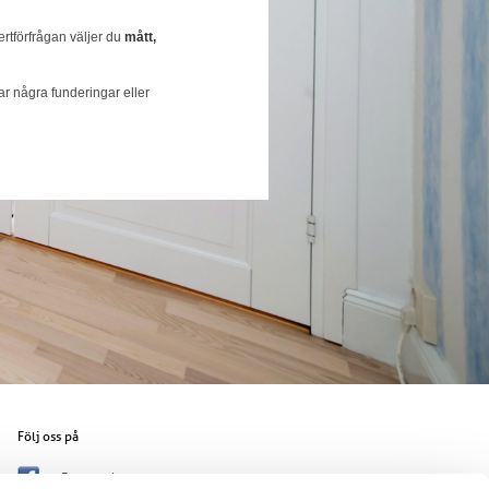
ertförfrågan väljer du
mått,
r några funderingar eller
Följ oss på
Facebook