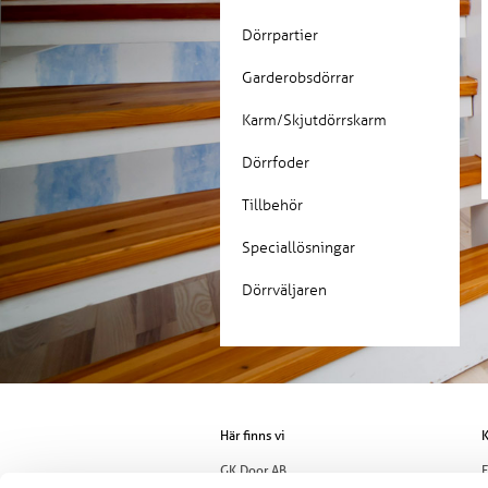
Dörrpartier
Garderobsdörrar
Karm/Skjutdörrskarm
Dörrfoder
Tillbehör
Speciallösningar
Dörrväljaren
Här finns vi
K
GK Door AB
E