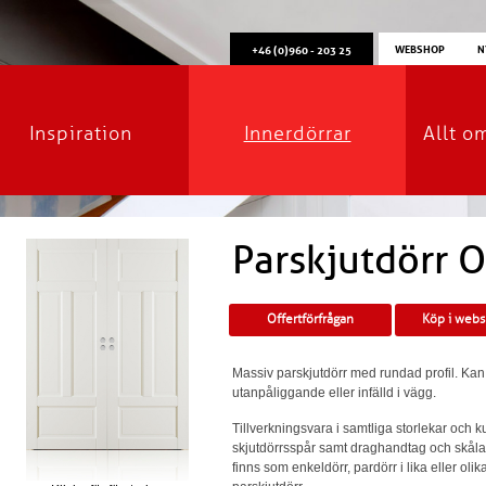
WEBSHOP
N
+46 (0)960 - 203 25
Inspiration
Innerdörrar
Allt o
Parskjutdörr O
Offertförfrågan
Köp i web
Massiv parskjutdörr med rundad profil. Ka
utanpåliggande eller infälld i vägg.
Tillverkningsvara i samtliga storlekar och 
skjutdörrsspår samt draghandtag och skål
finns som enkeldörr, pardörr i lika eller oli