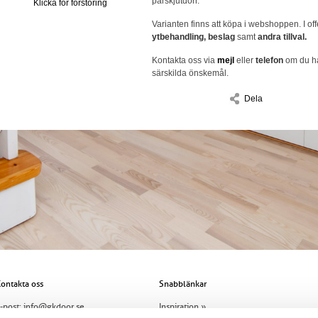
parskjutdörr.
Klicka för förstoring
Varianten finns att köpa i webshoppen. I off
ytbehandling, beslag
samt
andra tillval.
Kontakta oss via
mejl
eller
telefon
om du ha
särskilda önskemål.
Dela
ontakta oss
Snabblänkar
-post:
info@gkdoor.se
Inspiration »