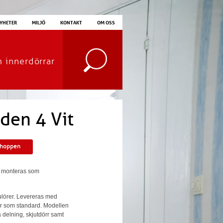
YHETER
MILJÖ
KONTAKT
OM OSS
m innerdörrar
den 4 Vit
shoppen
n monteras som
kulörer. Levereras med
ar som standard. Modellen
ka delning, skjutdörr samt