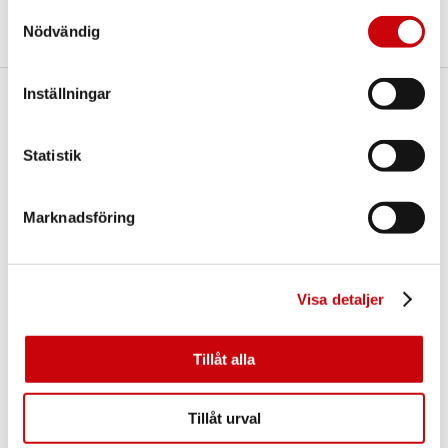
Samtyckesval
Nödvändig
Inställningar
Här finns vi
GK Door AB
Statistik
Storgatan 107
S-933 94 GLOMMERSTRÄSK
SWEDEN
Marknadsföring
Visa detaljer
Tillåt alla
Kontakta oss
Tillåt urval
E-post:
info@gkdoor.se