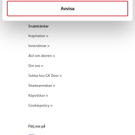
Tel:
+46 (0)960 - 203 25
Avvisa
Snabblänkar
Inspiration »
Innerdörrar »
Allt om dörren »
Om oss »
Jobba hos GK Door »
Skadeanmälan »
Köpvillkor »
Cookiepolicy »
Följ oss på