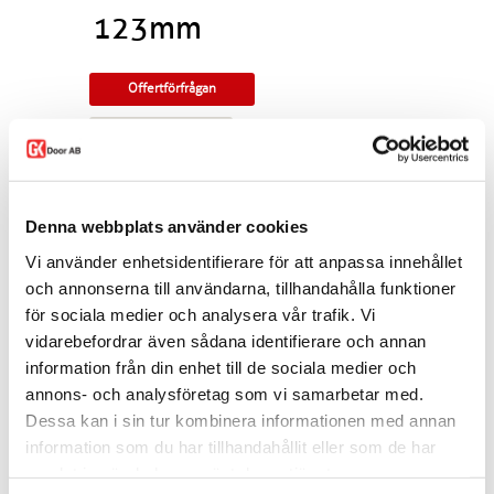
123mm
Offertförfrågan
Monteringsanvisning
Skjutdörrskarm för 123mm väggtjocklek. Byggd
för 95mm reglar med enkelgips eller 70mm
Denna webbplats använder cookies
reglar med dubbelgips..
Vi använder enhetsidentifierare för att anpassa innehållet
Levereras alltid i 21-höjd. Vid lägre dörrar (ex
20-höjd) kapas karmen till lämplig höjd i
och annonserna till användarna, tillhandahålla funktioner
toppen.
för sociala medier och analysera vår trafik. Vi
vidarebefordrar även sådana identifierare och annan
Skjutdörrskarm finns i obehandlat, klarlackat,
betsat eller täckmålat utförande.
information från din enhet till de sociala medier och
annons- och analysföretag som vi samarbetar med.
Till parskjutdörr används 2st pocketkarmar för
enkeldörr och monteras med stoppare samt
Dessa kan i sin tur kombinera informationen med annan
utan anslagslist.
information som du har tillhandahållit eller som de har
samlat in när du har använt deras tjänster.
Dela