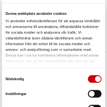
Offertförfrågan
Denna webbplats använder cookies
Infällt WC-vred i matt krom för skjutdörrar till
Vi använder enhetsidentifierare för att anpassa innehållet
toaletter.
och annonserna till användarna, tillhandahålla funktioner
Dela
för sociala medier och analysera vår trafik. Vi
vidarebefordrar även sådana identifierare och annan
information från din enhet till de sociala medier och
annons- och analysföretag som vi samarbetar med.
Dessa kan i sin tur kombinera informationen med annan
information som du har tillhandahållit eller som de har
Här finns vi
samlat in när du har använt deras tjänster.
GK Door AB
Samtyckesval
Storgatan 107
Nödvändig
S-933 94 GLOMMERSTRÄSK
SWEDEN
Inställningar