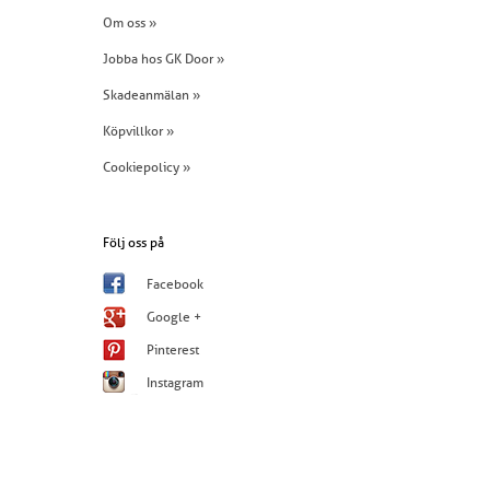
Om oss »
Jobba hos GK Door »
Skadeanmälan »
Köpvillkor »
Cookiepolicy »
Följ oss på
Facebook
Google +
Pinterest
Instagram