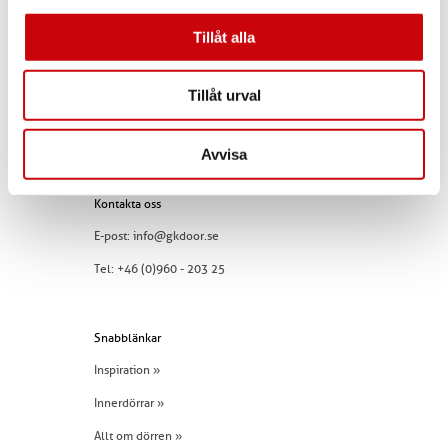
SWEDEN
Tillåt alla
Tillåt urval
Avvisa
Kontakta oss
E-post:
info@gkdoor.se
Tel:
+46 (0)960 - 203 25
Snabblänkar
Inspiration »
Innerdörrar »
Allt om dörren »