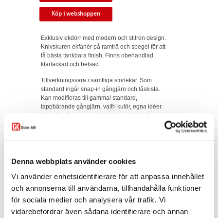
Köp i webshoppen
Exklusiv ekdörr med modern och stilren design.
Knivskuren ekfanér på ramträ och spegel för att
få bästa tänkbara finish. Finns obehandlad,
klarlackad och betsad.
Tillverkningsvara i samtliga storlekar. Som
standard ingår snap-in gångjärn och låskista.
Kan modifieras till gammal standard,
tappbärande gångjärn, valfri kulör, egna idéer.
Modellen finns som enkeldörr, pardörr i lika
eller olika delning, skjutdörr samt parskjutdörr.
Varianten finns att köpa i webshoppen. I
offertförfrågan väljer du
mått, ytbehandling,
karm
samt
trycke.
Denna webbplats använder cookies
Kontakta oss via
mejl
eller
telefon
om du har
Vi använder enhetsidentifierare för att anpassa innehållet
några funderingar eller särskilda önskemål.
och annonserna till användarna, tillhandahålla funktioner
för sociala medier och analysera vår trafik. Vi
Dela
vidarebefordrar även sådana identifierare och annan