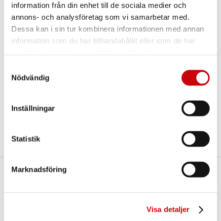
information från din enhet till de sociala medier och
annons- och analysföretag som vi samarbetar med.
Fler varianter
Dessa kan i sin tur kombinera informationen med annan
information som du har tillhandahållit eller som de har
samlat in när du har använt deras tjänster.
Samtyckesval
Nödvändig
Rakel 1 Ek HG1
Rakel 1 Ek TG2
Rakel 1 E
Inställningar
Statistik
Marknadsföring
Här finns vi
GK Door AB
Storgatan 107
Visa detaljer
S-933 94 GLOMMERSTRÄSK