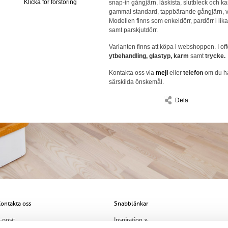
Klicka för förstoring
snap-in gångjärn, låskista, slutbleck och kan
gammal standard, tappbärande gångjärn, val
Modellen finns som enkeldörr, pardörr i lika 
samt parskjutdörr.
Varianten finns att köpa i webshoppen. I off
ytbehandling, glastyp, karm
samt
trycke.
Kontakta oss via
mejl
eller
telefon
om du ha
särskilda önskemål.
Dela
ontakta oss
Snabblänkar
-post:
Inspiration »