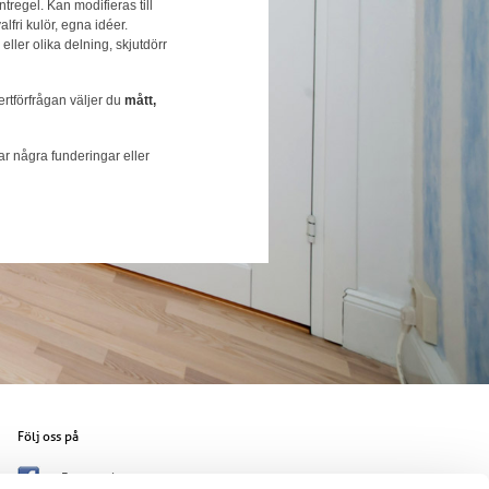
tregel. Kan modifieras till
fri kulör, egna idéer.
eller olika delning, skjutdörr
ertförfrågan väljer du
mått,
r några funderingar eller
Följ oss på
Facebook