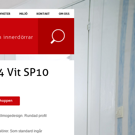
YHETER
MILJÖ
KONTAKT
OM OSS
m innerdörrar
4 Vit SP10
shoppen
allmogedesign. Rundad profil
kulörer. Som standard ingår