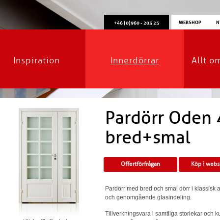
WEBSHOP
N
+46 (0)960 - 203 25
Inspiration
Innerdörrar
Allt o
Pardörr Oden 
bred+smal
Offertförfrågan
Köp i web
Pardörr med bred och smal dörr i klassisk 
och genomgående glasindeling.
Tillverkningsvara i samtliga storlekar och 