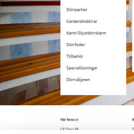
Dörrpartier
Garderobsdörrar
Karm/Skjutdörrskarm
Dörrfoder
Tillbehör
Speciallösningar
Dörrväljaren
Här finns vi
K
GK Door AB
E