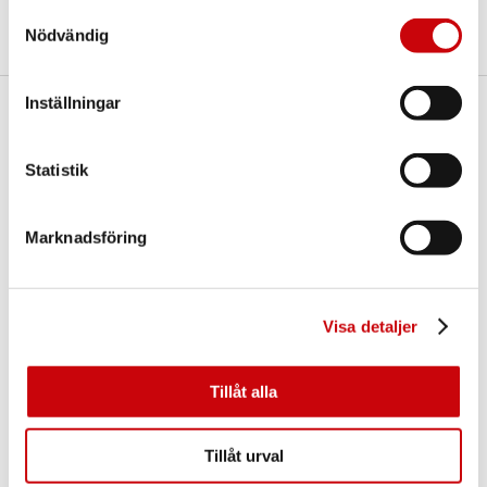
Samtyckesval
Nödvändig
Inställningar
Här finns vi
GK Door AB
Statistik
Storgatan 107
S-933 94 GLOMMERSTRÄSK
SWEDEN
Marknadsföring
Visa detaljer
Tillåt alla
Kontakta oss
Tillåt urval
E-post:
info@gkdoor.se