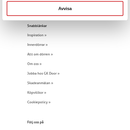
Tel:
+46 (0)960 - 203 25
Avvisa
Snabblänkar
Inspiration »
Innerdörrar »
Allt om dörren »
Om oss »
Jobba hos GK Door »
Skadeanmälan »
Köpvillkor »
Cookiepolicy »
Följ oss på