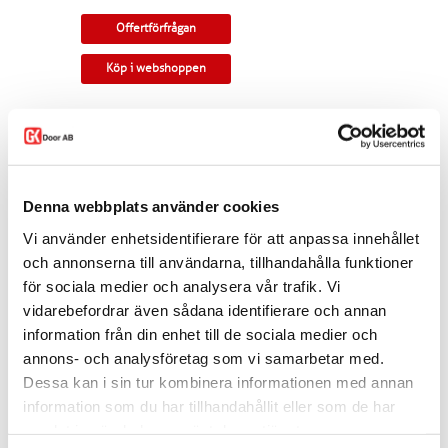
Offertförfrågan
Köp i webshoppen
Glasdörr tillverkad med traditionellt rundad
profil och liggande bottenspegel. Valbart glas.
Tillverkningsvara i samtliga storlekar och
kulörer. Som standard ingår snap-in gångjärn
Denna webbplats använder cookies
och låskista. Kan modifieras till gammal
standard, tappbärande gångjärn, valfri kulör,
Vi använder enhetsidentifierare för att anpassa innehållet
egna idéer. Modellen finns som enkeldörr,
pardörr i lika eller olika delning, skjutdörr samt
och annonserna till användarna, tillhandahålla funktioner
parskjutdörr.
för sociala medier och analysera vår trafik. Vi
vidarebefordrar även sådana identifierare och annan
Varianten finns att köpa i webshoppen. I
offertförfrågan väljer du
mått, ytbehandling,
information från din enhet till de sociala medier och
glastyp, karm
samt
trycke.
annons- och analysföretag som vi samarbetar med.
Kontakta oss via
mejl
eller
telefon
om du har
Dessa kan i sin tur kombinera informationen med annan
några funderingar eller särskilda önskemål.
information som du har tillhandahållit eller som de har
samlat in när du har använt deras tjänster.
Dela