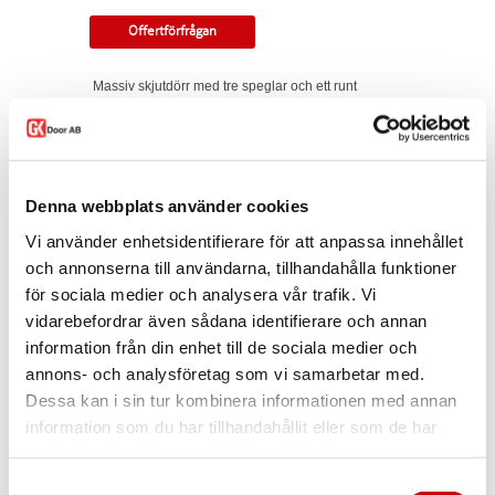
Offertförfrågan
Massiv skjutdörr med tre speglar och ett runt
kajutafönster. Rundad profil. Valbart glas och
dekorfärg till kajutaring. Kan monteras som
utanpåliggande eller infälld i vägg.
Tillverkningsvara i samtliga storlekar och
kulörer. Levereras med skjutdörrsspår samt
Denna webbplats använder cookies
draghandtag och skålar som
Vi använder enhetsidentifierare för att anpassa innehållet
standard. Modellen finns som enkeldörr, pardörr
i lika eller olika delning, skjutdörr samt
och annonserna till användarna, tillhandahålla funktioner
parskjutdörr.
för sociala medier och analysera vår trafik. Vi
I offertförfrågan väljer du
mått, ytbehandling,
vidarebefordrar även sådana identifierare och annan
glastyp, beslag
samt
andra tillval.
information från din enhet till de sociala medier och
annons- och analysföretag som vi samarbetar med.
Kontakta oss via
mejl
eller
telefon
om du har
några funderingar eller särskilda önskemål.
Dessa kan i sin tur kombinera informationen med annan
information som du har tillhandahållit eller som de har
Dela
samlat in när du har använt deras tjänster.
Samtyckesval