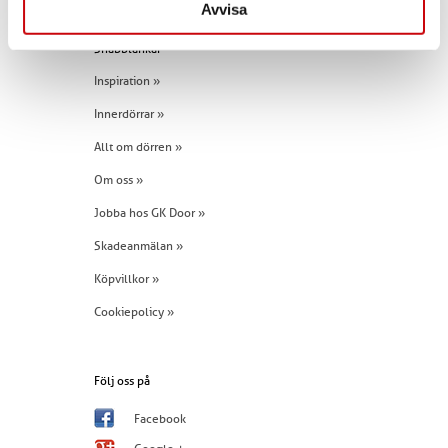
Avvisa
Snabblänkar
Inspiration »
Innerdörrar »
Allt om dörren »
Om oss »
Jobba hos GK Door »
Skadeanmälan »
Köpvillkor »
Cookiepolicy »
Följ oss på
Facebook