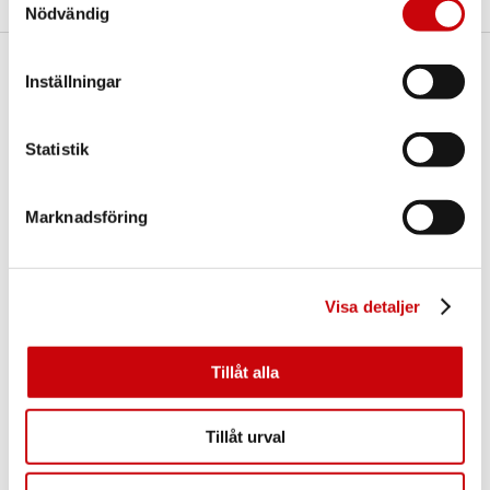
Nödvändig
Inställningar
Här finns vi
GK Door AB
Storgatan 107
Statistik
S-933 94 GLOMMERSTRÄSK
SWEDEN
Marknadsföring
Visa detaljer
Tillåt alla
Kontakta oss
E-post:
info@gkdoor.se
Tillåt urval
Tel:
+46 (0)960 - 203 25