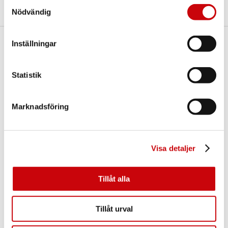
Samtyckesval
Nödvändig
Inställningar
Här finns vi
GK Door AB
Statistik
Storgatan 107
S-933 94 GLOMMERSTRÄSK
SWEDEN
Marknadsföring
Visa detaljer
Tillåt alla
Kontakta oss
Tillåt urval
E-post:
info@gkdoor.se