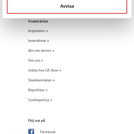
Tel:
+46 (0)960 - 203 25
Avvisa
Snabblänkar
Inspiration »
Innerdörrar »
Allt om dörren »
Om oss »
Jobba hos GK Door »
Skadeanmälan »
Köpvillkor »
Cookiepolicy »
Följ oss på
Facebook