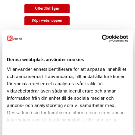
Offertförfrågan
Köp i webshoppen
Parskjutdörr i ek. Rundad profil och urfräsning i
speglar. Kan monteras som utanpåliggande
eller infälld i vägg.
Tillverkningsvara i samtliga storlekar. Levereras
Denna webbplats använder cookies
med skjutdörrsspår samt draghandtag och
skålar som standard. Modellen finns som
Vi använder enhetsidentifierare för att anpassa innehållet
enkeldörr, pardörr i lika eller olika delning,
och annonserna till användarna, tillhandahålla funktioner
skjutdörr samt parskjutdörr.
för sociala medier och analysera vår trafik. Vi
Varianten finns att köpa i webshoppen. I
vidarebefordrar även sådana identifierare och annan
offertförfrågan väljer du
mått, ytbehandling,
information från din enhet till de sociala medier och
beslag
samt
andra tillval.
annons- och analysföretag som vi samarbetar med.
Kontakta oss via
mejl
eller
telefon
om du har
Dessa kan i sin tur kombinera informationen med annan
några funderingar eller särskilda önskemål.
information som du har tillhandahållit eller som de har
Dela
samlat in när du har använt deras tjänster.